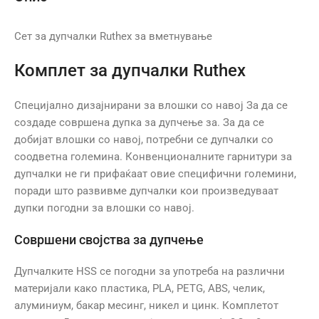
Сет за дупчалки Ruthex за вметнување
Комплет за дупчалки Ruthex
Специјално дизајнирани за влошки со навој За да се
создаде совршена дупка за дупчење за. За да се
добијат влошки со навој, потребни се дупчалки со
соодветна големина. Конвенционалните гарнитури за
дупчалки не ги прифаќаат овие специфични големини,
поради што развивме дупчалки кои произведуваат
дупки погодни за влошки со навој.
Совршени својства за дупчење
Дупчалките HSS се погодни за употреба на различни
материјали како пластика, PLA, PETG, ABS, челик,
алуминиум, бакар месинг, никел и цинк. Комплетот