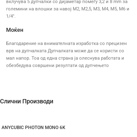
вклучува 5 дупчалки со дијаметар помеѓу 3,2 и 8 mm за
големини на влошки за навој M2, M2,5, M3, M4, M5, M6 и
1/4″.
Моќен
Благодарение на внимателната изработка со прецизен
врв на дупчалката Дупчалката може да се користи со
мал напор. Тоа од една страна ја олеснува работата и
обезбедува совршени резултати од дупчењето
Слични Производи
ANYCUBIC PHOTON MONO 6K
FEP FILM