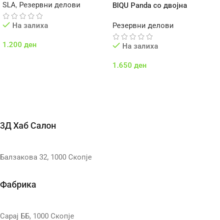
SLA
,
Резервни делови
BIQU Panda со двојна
текстура на плоча со саќе и
На залиха
Резервни делови
хаундстут
1.200
ден
На залиха
Додај Во Кошничка
1.650
ден
Додај Во Кошничка
3Д Хаб Салон
Балзакова 32, 1000 Скопје
Фабрика
Сарај ББ, 1000 Скопје