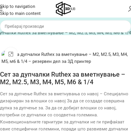
Skip to navigation
Skip to main content
упчалки Ruthex за вметнување – M2, M2.5, M3, M4, M5, M6 & 1/4
Click to enlarge
Сет за дупчалки Ruthex за вметнување –
M2, M2.5, M3, M4, M5, M6 & 1/4
Сет за дупчење Ruthex за вметнувања со навој – Специјално
дизајниран за влошки со навој За да се создаде совршена
дупка за дупчење за. За да се добијат влошки со навој,
потребни се дупчалки со соодветна големина.
Конвенционалните гарнитури за дупчалки не ги прифаќаат
овие специфични големини, поради што развивме дупчалки