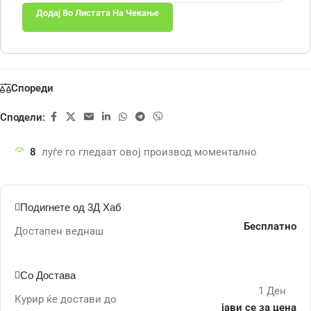
Додај Во Листата На Чекање
Спореди
Сподели:
8
луѓе го гледаат овој производ моментално
Подигнете од 3Д Хаб
Бесплатно
Достапен веднаш
Со Достава
1 Ден
Курир ќе достави до
јави се за цена