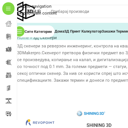
Skip to navigation
Skip to main content
Дома
3Д Принт Калкулатор
Закажи Терми
Сите Категории
Home
»
3Д Скенери
3Д скенери за реверзен инженеринг, контрола на квали
3DMakerpro.Скенерот претвора физички предмет во 3
се произведува, копирање на калап, и дигитализација
со точност под 0.1 mm. За големи предмети — статуи
секој оптички скенер. За нив се користи спреј што и
спецификациите. Закажи термин и донеси го предмет
SHINING 3D