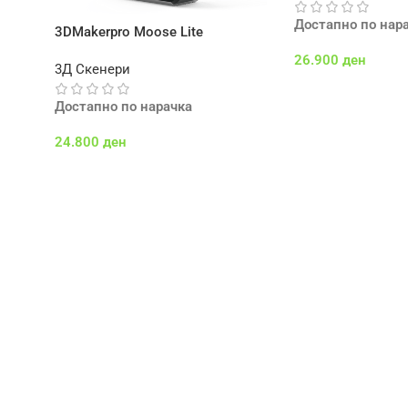
Достапно по нар
3DMakerpro Moose Lite
26.900
ден
3Д Скенери
Додај Во Кошничк
Достапно по нарачка
24.800
ден
Додај Во Кошничка