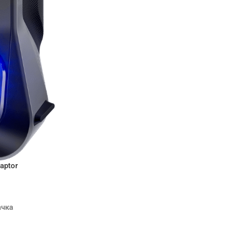
Raptor
ачка