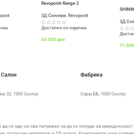
Revopoint Range 2
SHINI
point
3Д Скенери
,
Revopoint
3Д Ск
ачка
Достапно по нарачка
Доста
63.500
ден
71.00
а
Додај Во Кошничка
Додај
 Салон
Фабрика
ва 32, 1000 Скопје
Сарај ББ, 1000 Скопје
 се оди на ова патување за да се понуди на македонскиот
ачи, потрошен материјал и 3Д услуги. Компанијата нуди голем