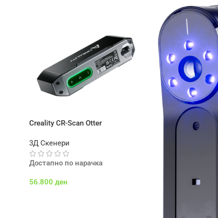
Creality CR-Scan Otter
3Д Скенери
Достапно по нарачка
56.800
ден
Додај Во Кошничка