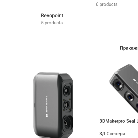
6 products
Revopoint
5 products
Прика
3DMakerpro Seal L
3Д Скенери