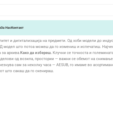
н
За Нас
Контакт
тет и дигитализација на предмети. Од хоби модели до индустри
Д модел што потоа можеш да го измениш и испечатиш. Најчест
 за архива.
Како да избереш.
Клучни се точноста и големината
, делови од возила, простории — важни се обемот на снимање
счезнува сам за неколку часа — AESUB, го имаме во асортима
от што сакаш да го скенираш.