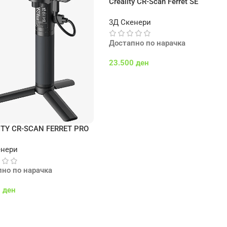
Creality CR-Scan Ferret SE
3Д Скенери
Достапно по нарачка
23.500
ден
Додај Во Кошничка
ITY CR-SCAN FERRET PRO
енери
пно по нарачка
0
ден
 Во Кошничка