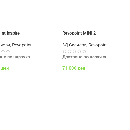
int Inspire
Revopoint MINI 2
енери
,
Revopoint
3Д Скенери
,
Revopoint
пно по нарачка
Достапно по нарачка
9
ден
71.000
ден
 Во Кошничка
Додај Во Кошничка