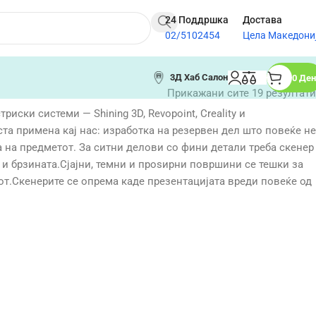
24 Поддршка
Достава
02/5102454
Цела Македони
3Д Хаб Салон
0
Ден
Прикажани сите 19 резултати
ски системи — Shining 3D, Revopoint, Creality и
а примена кај нас: изработка на резервен дел што повеќе не
 на предметот. За ситни делови со фини детали треба скенер
 и брзината.Сјајни, темни и проѕирни површини се тешки за
нот.Скенерите се опрема каде презентацијата вреди повеќе од