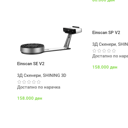
Додај Во Кошничк
Einscan SP V2
3Д Скенери
,
SHIN
Достапно по нар
Einscan SE V2
158.000
ден
3Д Скенери
,
SHINING 3D
Додај Во Кошничк
Достапно по нарачка
158.000
ден
Додај Во Кошничка