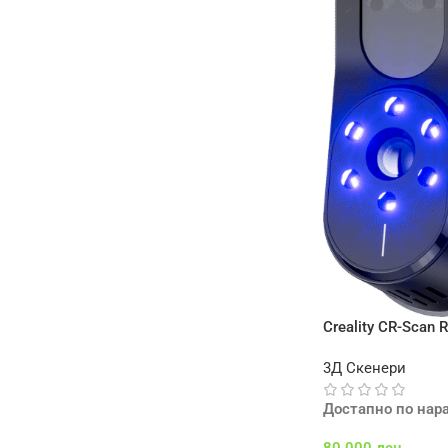
Creality CR-Scan 
3Д Скенери
Достапно по нар
80.000
ден