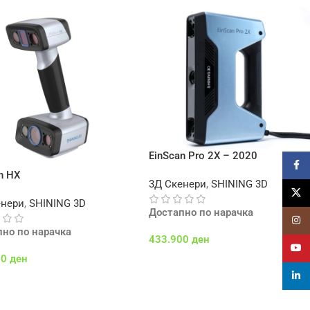
EinScan Pro 2X – 2020
Faceb
n HX
3Д Скенери
,
SHINING 3D
X
енери
,
SHINING 3D
Достапно по нарачка
Insta
пно по нарачка
433.900
ден
YouT
00
ден
Додај Во Кошничка
linked
 Во Кошничка