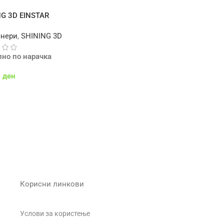
NG 3D EINSTAR
енери
,
SHINING 3D
пно по нарачка
0
ден
 Во Кошничка
Корисни линкови
Услови за користење
о