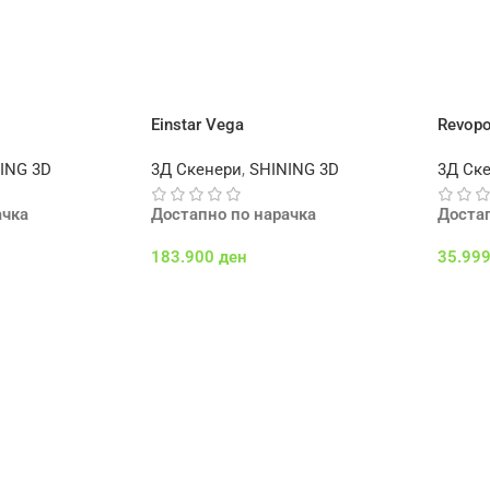
а
Einstar Vega
Revopo
ING 3D
3Д Скенери
,
SHINING 3D
3Д Ск
ачка
Достапно по нарачка
Доста
183.900
ден
35.99
а
Додај Во Кошничка
Додај