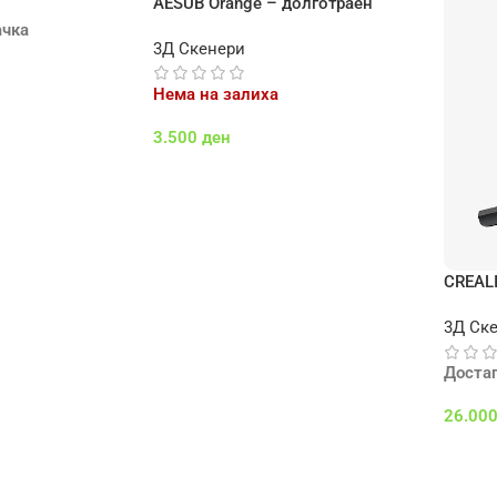
AESUB Orange – долготраен
спреј за скенирање со
ачка
3Д Скенери
исчезнување – 400 ml
Нема на залиха
а
3.500
ден
Повеќе
CREAL
3Д Ск
Доста
26.00
Додај