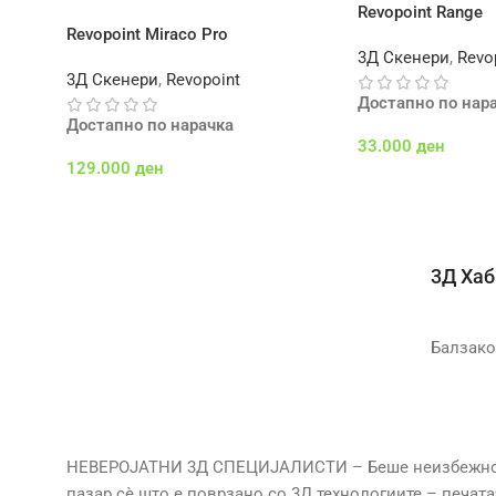
Revopoint Range
Revopoint Miraco Pro
3Д Скенери
,
Revo
3Д Скенери
,
Revopoint
Достапно по нар
Достапно по нарачка
33.000
ден
129.000
ден
Додај Во Кошничк
Додај Во Кошничка
3Д Хаб
Балзако
НЕВЕРОЈАТНИ 3Д СПЕЦИЈАЛИСТИ – Беше неизбежно да
пазар сè што е поврзано со 3Д технологиите – печат