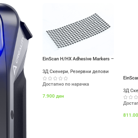
EinScan H/HX Adhesive Markers –
3000 pcs – 6mm
3Д Скенери
,
Резервни делови
EinSca
Достапно по нарачка
3Д Ск
7.900
ден
Доста
Додај Во Кошничка
811.0
Додај