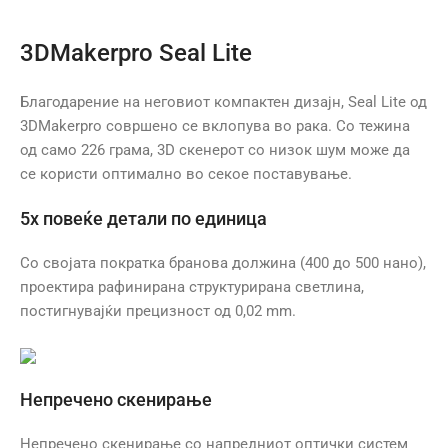
3DMakerpro Seal Lite
Благодарение на неговиот компактен дизајн, Seal Lite од
3DMakerpro совршено се вклопува во рака. Со тежина
од само 226 грама, 3D скенерот со низок шум може да
се користи оптимално во секое поставување.
5x повеќе детали по единица
Со својата пократка бранова должина (400 до 500 нано),
проектира рафинирана структурирана светлина,
постигнувајќи прецизност од 0,02 mm.
Непречено скенирање
Непречено скенирање со напредниот оптички систем