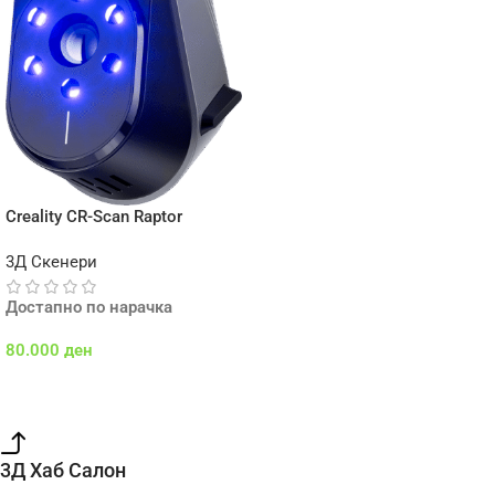
Creality CR-Scan Raptor
3Д Скенери
Достапно по нарачка
80.000
ден
Додај Во Кошничка
3Д Хаб Салон