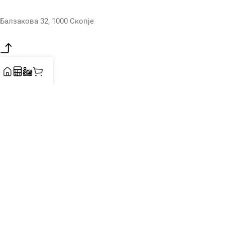
Балзакова 32, 1000 Скопје
Фабрика
Сарај ББ, 1000 Скопје
НЕВЕРОЈАТНИ 3Д СПЕЦИЈАЛИСТИ – Беше неизбежно да се
оди на ова патување за да се понуди на македонскиот пазар
сè што е поврзано со 3Д технологиите – печатачи, потрошен