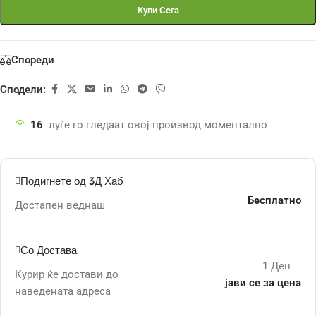
Купи Сега
Спореди
Сподели:
16
луѓе го гледаат овој производ моментално
Подигнете од 3Д Хаб
Бесплатно
Достапен веднаш
Со Достава
1 Ден
Курир ќе достави до
јави се за цена
наведената адреса