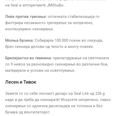
на Seal и алгоритмите JMStudio.
Леќи против тресење:
оптичката стабилизација го
филтрира несаканото треперење за непречено,
континуирано скенирање.
Молња брзина:
Собирајќи 100.000 поени во секунда,
брзо скенира делови од телото и многу повеќе.
Брилијантно во темнина:
прилагодување на светлината
со 9 нивоа за разновидно скенирање во различни бои,
материјали и услови на осветлување.
Лесен и Тивок
Земете го со себе лесниот дизајн на Seal Lite од 226 g
каде и да треба да скенирате! Искусете непречено, тивко
скенирање со одлична дисипација на топлина и без
бучава од вентилаторот.