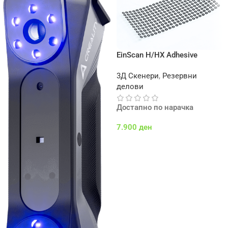
EinScan H/HX Adhesive
Markers – 3000 pcs – 6mm
3Д Скенери
,
Резервни
делови
Достапно по нарачка
7.900
ден
Додај Во Кошничка