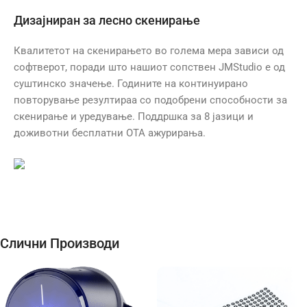
Дизајниран за лесно скенирање
Квалитетот на скенирањето во голема мера зависи од
софтверот, поради што нашиот сопствен JMStudio е од
суштинско значење. Годините на континуирано
повторување резултираа со подобрени способности за
скенирање и уредување. Поддршка за 8 јазици и
доживотни бесплатни OTA ажурирања.
Слични Производи