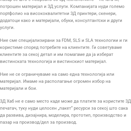
потрошен материјал и 3Д услуги. Компанијата нуди големо
портфолио на висококвалитетни 3Д принтери, скенери,
додатоци како и материјали, обуки, консултантски и други
услуги.
Ние сме специјализирани за FDM, SLS и SLA технологии и ги
користиме според потребите на клиентите. Ги советуваме
клиентите за секој детал и им помагаме да ја изберат
вистинската технологија и вистинскиот материјал.
Ние не се ограничуваме на само една технологија или
материјал. Имаме на располагање огромен избор на
материјали и бои.
3Д Хаб не е само место каде може да платите за користите 3Д
печатач, туку нуди целосен „пакет“ ресурси за секој што сака
да развива, дизајнира, моделира, прототип, производство и
пазар на производ/дел за производ.