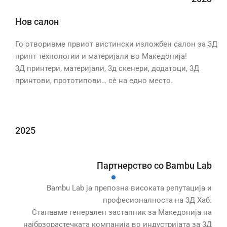
Нов салон
Го отворивме првиот вистински изложбен салон за 3Д
принт технологии и материјали во Македонија!
3Д принтери, материјали, 3д скенери, додатоци, 3Д
принтови, прототипови… сѐ на едно место.
2025
Партнерство со Bambu Lab
Bambu Lab ја препозна високата репутација и
професионалноста на 3Д Хаб.
Станавме генерален застапник за Македонија на
најбрзорастечката компанија во индустријата за 3Д