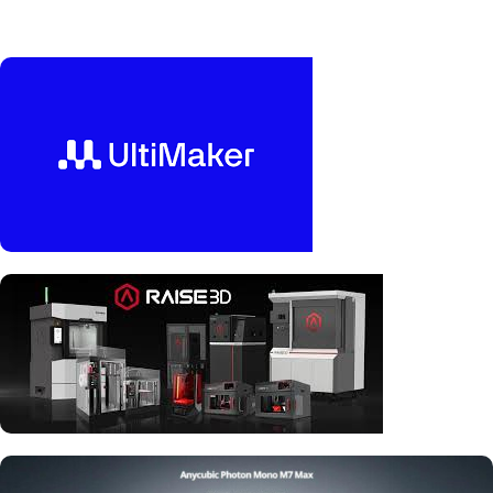
Bambu Lab
Ultimaker
Raise3D