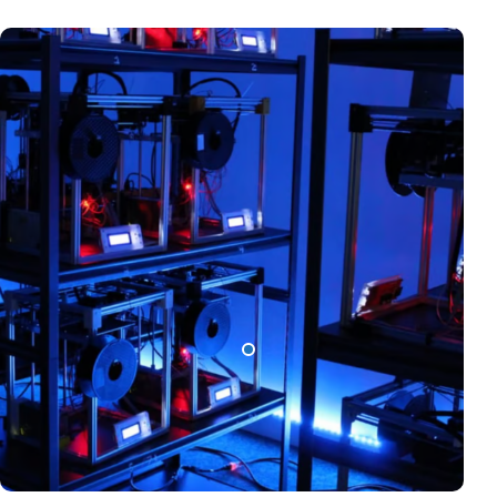
помогнеме да ги намалите трошоците за дизајн со
зголемување на целокупната точност на дизајнот во рана
фаза. Со тоа што ќе го направите веднаш на почеток, ви
помагаме да го подобрите квалитетот на вашиот дизајн и
да го намалите времето до производство. Можете да
работите побрзо и со поголема самодоверба.