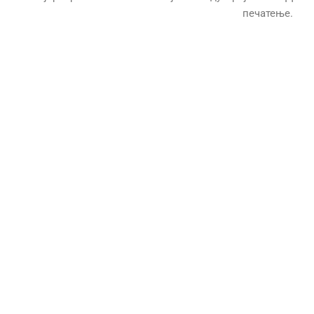
печатење.
Претставни
на
брендовите