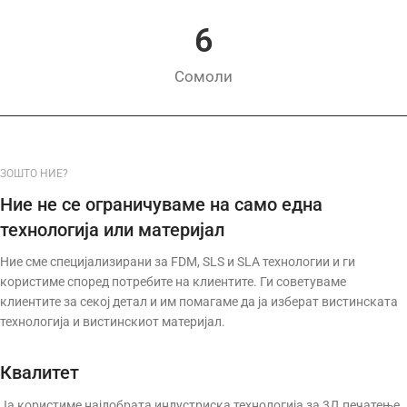
6
Сомоли
ЗОШТО НИЕ?
Ние не се ограничуваме на само една
технологија или материјал
Ние сме специјализирани за FDM, SLS и SLA технологии и ги
користиме според потребите на клиентите. Ги советуваме
клиентите за секој детал и им помагаме да ја изберат вистинската
технологија и вистинскиот материјал.
Квалитет
Ја користиме најдобрата индустриска технологија за 3Д печатење.