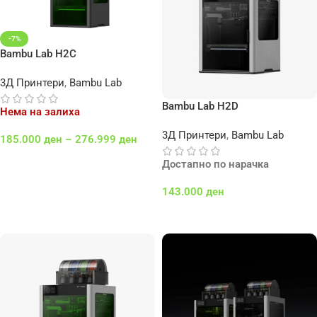
-7%
Bambu Lab H2C
3Д Принтери
,
Bambu Lab
Bambu Lab H2D
Нема на залиха
3Д Принтери
,
Bambu Lab
185.000
ден
–
276.999
ден
Select Options
Достапно по нарачка
143.000
ден
Додај Во Кошничка