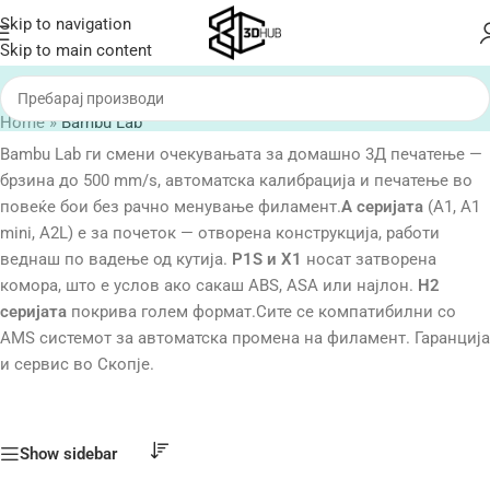
Skip to navigation
Skip to main content
Home
»
Bambu Lab
Bambu Lab ги смени очекувањата за домашно 3Д печатење —
брзина до 500 mm/s, автоматска калибрација и печатење во
повеќе бои без рачно менување филамент.
A серијата
(A1, A1
mini, A2L) е за почеток — отворена конструкција, работи
веднаш по вадење од кутија.
P1S и X1
носат затворена
комора, што е услов ако сакаш ABS, ASA или најлон.
H2
серијата
покрива голем формат.Сите се компатибилни со
AMS системот за автоматска промена на филамент. Гаранција
и сервис во Скопје.
Show sidebar