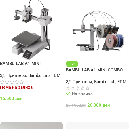
BAMBU LAB A1 MINI
-12%
BAMBU LAB A1 MINI COMBO
3Д Принтери
,
Bambu Lab
,
FDM
3Д Принтери
,
Bambu Lab
,
FDM
Нема на залиха
На залиха
16.500
ден
26.000
ден
29.600
ден
Повеќе
Додај Во Кошничка