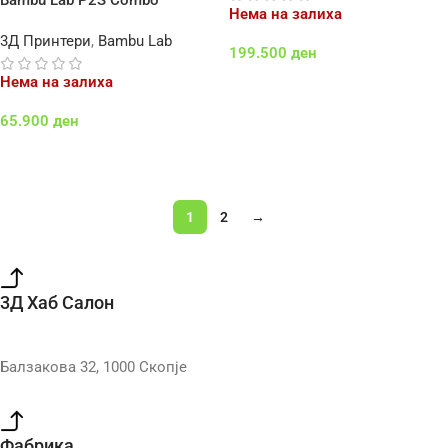
Bambu Lab P2S Combo
Нема на залиха
3Д Принтери
,
Bambu Lab
199.500
ден
Нема на залиха
Повеќе
65.900
ден
Повеќе
1
2
→
3Д Хаб Салон
Балзакова 32, 1000 Скопје
Фабрика