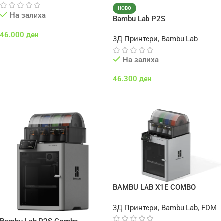
НОВО
На залиха
Bambu Lab P2S
46.000
ден
3Д Принтери
,
Bambu Lab
Додај Во Кошничка
На залиха
46.300
ден
Додај Во Кошничка
BAMBU LAB X1E COMBO
3Д Принтери
,
Bambu Lab
,
FDM