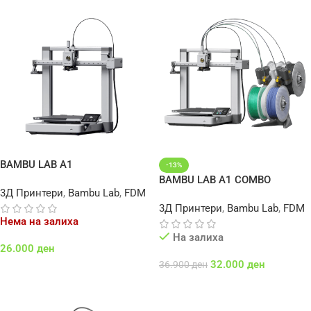
BAMBU LAB A1
-13%
BAMBU LAB A1 COMBO
3Д Принтери
,
Bambu Lab
,
FDM
3Д Принтери
,
Bambu Lab
,
FDM
Нема на залиха
На залиха
26.000
ден
32.000
ден
36.900
ден
Повеќе
Додај Во Кошничка