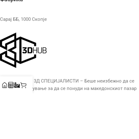
Сарај ББ, 1000 Скопје
НЕВЕРОЈАТНИ 3Д СПЕЦИЈАЛИСТИ – Беше неизбежно да се
оди на ова патување за да се понуди на македонскиот пазар
сè што е поврзано со 3Д технологиите – печатачи, потрошен
материјал и 3Д услуги. Компанијата нуди големо портфолио
на висококвалитетни 3Д печатари, како и материјали, обуки,
консултантски и други услуги.