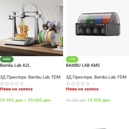
НОВО
-17%
Bambu Lab A2L
BAMBU LAB AMS
3Д Принтери
,
Bambu Lab
,
FDM
3Д Принтери
,
Bambu Lab
,
FDM
Нема на залиха
Нема на залиха
29.900
ден
–
39.000
ден
19.900
ден
24.000
ден
Select Options
Повеќе