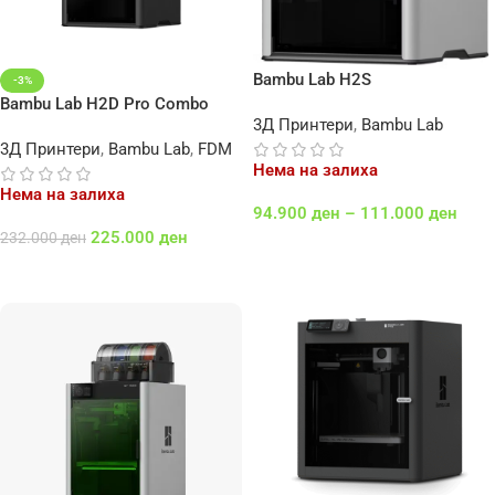
Bambu Lab H2S
-3%
Bambu Lab H2D Pro Combo
3Д Принтери
,
Bambu Lab
3Д Принтери
,
Bambu Lab
,
FDM
Нема на залиха
Нема на залиха
94.900
ден
–
111.000
ден
225.000
ден
232.000
ден
Select Options
Повеќе