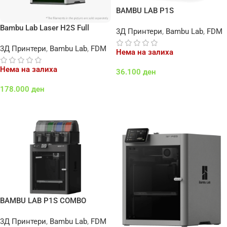
BAMBU LAB P1S
Bambu Lab Laser H2S Full
3Д Принтери
,
Bambu Lab
,
FDM
Combo
3Д Принтери
,
Bambu Lab
,
FDM
Нема на залиха
Нема на залиха
36.100
ден
Повеќе
178.000
ден
Повеќе
BAMBU LAB P1S COMBO
3Д Принтери
,
Bambu Lab
,
FDM