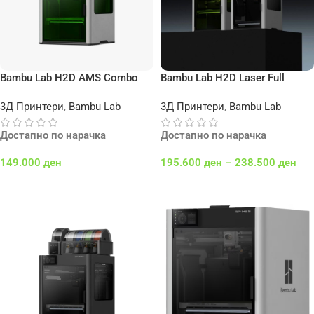
Bambu Lab H2D AMS Combo
Bambu Lab H2D Laser Full
Combo
3Д Принтери
,
Bambu Lab
3Д Принтери
,
Bambu Lab
Достапно по нарачка
Достапно по нарачка
149.000
ден
195.600
ден
–
238.500
ден
Додај Во Кошничка
Select Options