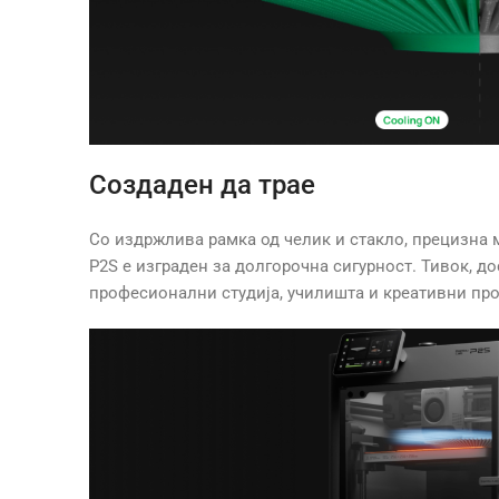
Создаден да трае
Со издржлива рамка од челик и стакло, прецизна
P2S е изграден за долгорочна сигурност. Тивок, до
професионални студија, училишта и креативни про