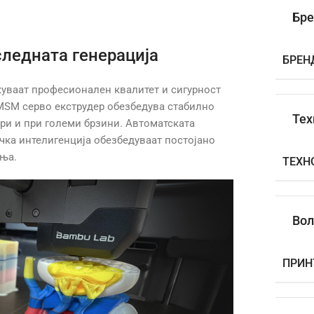
Бре
ледната генерација
БРЕН
куваат професионален квалитет и сигурност
PMSM серво екструдер обезбедува стабилно
Тех
ри и при големи брзини. Автоматската
чка интелигенција обезбедуваат постојано
ања.
ТЕХН
Вол
ПРИН