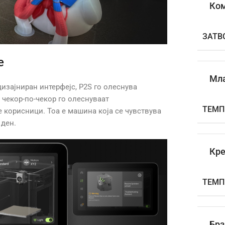
Ко
ЗАТВ
е
Мл
дизајниран интерфејс, P2S го олеснува
 чекор-по-чекор го олеснуваат
ТЕМП
 корисници. Тоа е машина која се чувствува
 ден.
Кре
ТЕМП.
Брз