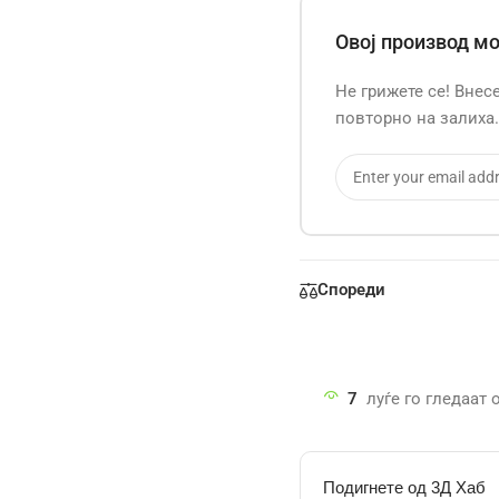
Овој производ м
Не грижете се! Внес
повторно на залиха.
Спореди
7
луѓе го гледаат
Подигнете од 3Д Хаб