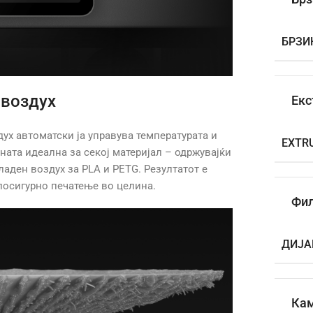
БРЗИ
 воздух
Екс
ух автоматски ја управува температурата и
EXTR
ната идеална за секој материјал – одржувајќи
аден воздух за PLA и PETG. Резултатот е
осигурно печатење во целина.
Фи
ДИЈА
Ка