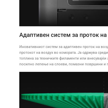
Адаптивен систем за проток на
Иновативниот систем за адаптивен проток на возд
протокот на воздух во комората. Ја одржува среди
топлина за техничките филаменти или внесувајќи л
посилно лепење на слоеви, помазни површини и п