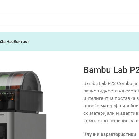
н
За Нас
Контакт
Bambu Lab P
Bambu Lab P2S Combo ја
разновидноста на систем
интелигентна поставка 
повеќе материјали и бо
со материјали и адаптив
комплетно решение за с
Клучни карактеристики