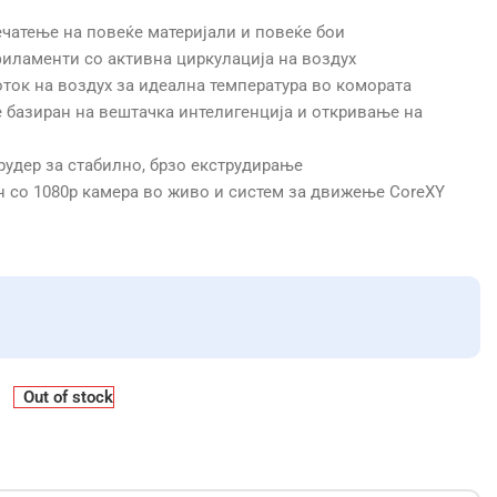
ечатење на повеќе материјали и повеќе бои
иламенти со активна циркулација на воздух
ток на воздух за идеална температура во комората
 базиран на вештачка интелигенција и откривање на
удер за стабилно, брзо екструдирање
н со 1080p камера во живо и систем за движење CoreXY
Out of stock