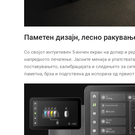
Паметен дизајн, лесно ракувањ
Со својот интуитивен 5-инчен екран на допир и ре
напредното печатење. Јасните менија и упатствата
поставувањето, калибрацијата и следењето за сите
паметна, брза и подготвена да испорача од првиот