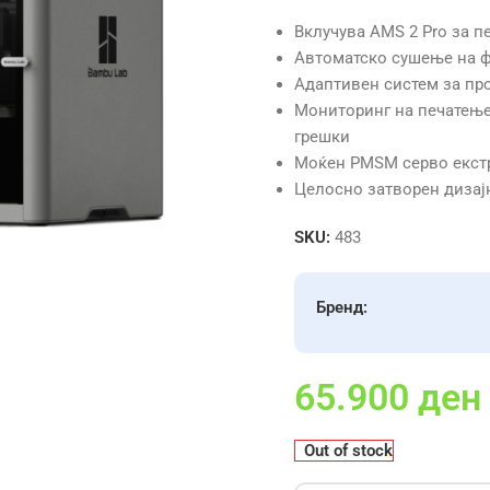
Вклучува AMS 2 Pro за п
Автоматско сушење на ф
Адаптивен систем за про
Мониторинг на печатење
грешки
Моќен PMSM серво екстр
Целосно затворен дизај
SKU:
483
Бренд:
65.900
ден
Out of stock