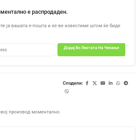
оментално е распродаден.
ете ја вашата е-пошта и ќе ве известиме штом ќе биде
Додај Во Листата На Чекање
Сподели:
 овој производ моментално