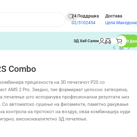
24 Поддршка
Достава
02/5102454
Цела Македони
3Д Хаб Салон
0
Ден
2S Combo
 комбинира прецизноста на 3D печатачот P2S со
от AMS 2 Pro. Заедно, тие формираат целосно затворена,
за печатење што испорачува професионални резултати низ
и. Со автоматско сушење на филаменти, паметно ракување
на контрола на протокот на воздух, оваа комбинација нуди
игурно, висококвалитетно 3Д печатење.