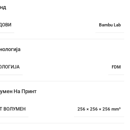
нд
ДОВИ
Bambu Lab
нологија
ОЛОГИЈА
FDM
умен На Принт
Т ВОЛУМЕН
256 × 256 × 256 mm³