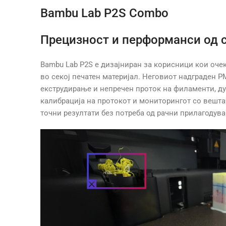
Bambu Lab P2S Combo
Прецизност и перформанси од с
Bambu Lab P2S е дизајниран за корисници кои оче
во секој печатен материјал. Неговиот надграден 
екструдирање и непречен проток на филаменти, ду
калибрација на протокот и мониторингот со вешта
точни резултати без потреба од рачни прилагодув