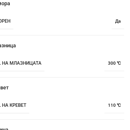
мора
ОРЕН
Да
азница
. НА МЛАЗНИЦАТА
300 ℃
вет
 НА КРЕВЕТ
110 ℃
ина