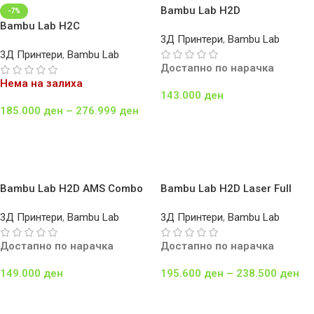
Bambu Lab H2D
-7%
Bambu Lab H2C
3Д Принтери
,
Bambu Lab
3Д Принтери
,
Bambu Lab
Достапно по нарачка
Нема на залиха
143.000
ден
185.000
ден
–
276.999
ден
Додај Во Кошничка
Select Options
Bambu Lab H2D AMS Combo
Bambu Lab H2D Laser Full
Combo
3Д Принтери
,
Bambu Lab
3Д Принтери
,
Bambu Lab
Достапно по нарачка
Достапно по нарачка
149.000
ден
195.600
ден
–
238.500
ден
Додај Во Кошничка
Select Options