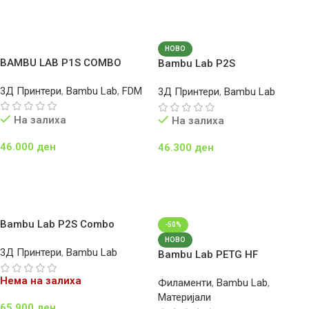
Повеќе
Повеќе
НОВО
BAMBU LAB P1S COMBO
Bambu Lab P2S
3Д Принтери
,
Bambu Lab
,
FDM
3Д Принтери
,
Bambu Lab
На залиха
На залиха
46.000
ден
46.300
ден
Додај Во Кошничка
Додај Во Кошничка
Bambu Lab P2S Combo
-50%
НОВО
3Д Принтери
,
Bambu Lab
Bambu Lab PETG HF
Нема на залиха
Филаменти
,
Bambu Lab
,
Материјали
65.900
ден