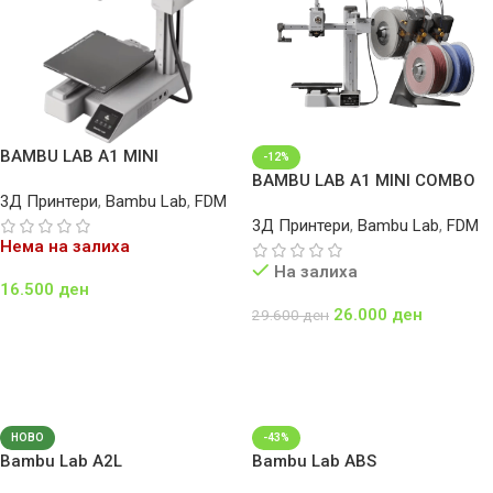
BAMBU LAB A1 MINI
-12%
BAMBU LAB A1 MINI COMBO
3Д Принтери
,
Bambu Lab
,
FDM
3Д Принтери
,
Bambu Lab
,
FDM
Нема на залиха
На залиха
16.500
ден
26.000
ден
29.600
ден
Повеќе
Додај Во Кошничка
НОВО
-43%
Bambu Lab A2L
Bambu Lab ABS