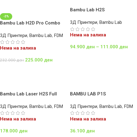
Bambu Lab H2S
-3%
3Д Принтери
,
Bambu Lab
Bambu Lab H2D Pro Combo
Нема на залиха
3Д Принтери
,
Bambu Lab
,
FDM
94.900
ден
–
111.000
ден
Нема на залиха
Select Options
225.000
ден
232.000
ден
Повеќе
Bambu Lab Laser H2S Full
BAMBU LAB P1S
Combo
3Д Принтери
,
Bambu Lab
,
FDM
3Д Принтери
,
Bambu Lab
,
FDM
Нема на залиха
Нема на залиха
178.000
ден
36.100
ден