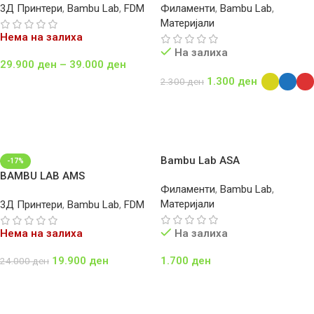
3Д Принтери
,
Bambu Lab
,
FDM
Филаменти
,
Bambu Lab
,
Материјали
Нема на залиха
На залиха
29.900
ден
–
39.000
ден
1.300
ден
2.300
ден
Select Options
Select Options
Bambu Lab ASA
-17%
BAMBU LAB AMS
Филаменти
,
Bambu Lab
,
Материјали
3Д Принтери
,
Bambu Lab
,
FDM
Нема на залиха
На залиха
19.900
ден
1.700
ден
24.000
ден
Повеќе
Додај Во Кошничка