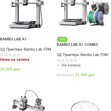
BAMBU LAB A1
-13%
BAMBU LAB A1 COMBO
3Д Принтери
,
Bambu Lab
,
FDM
3Д Принтери
,
Bambu Lab
,
FDM
Нема на залиха
На залиха
26.000
ден
32.000
ден
36.900
ден
Повеќе
Додај Во Кошничка