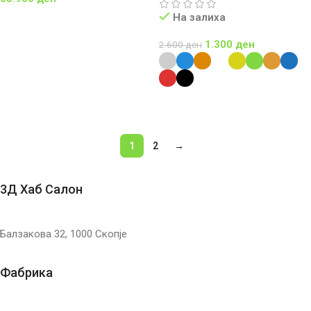
На залиха
Повеќе
1.300
ден
2.600
ден
Select Options
1
2
→
3Д Хаб Салон
Балзакова 32, 1000 Скопје
Фабрика