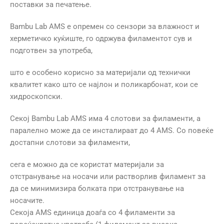
поставки за печатење.
Bambu Lab AMS е опремен со сензори за влажност и
херметичко куќиште, го одржува филаментот сув и
подготвен за употреба,
што е особено корисно за материјали од технички
квалитет како што се најлон и поликарбонат, кои се
хидроскопски.
Секој Bambu Lab AMS има 4 слотови за филаменти, а
паралелно може да се инсталираат до 4 AMS. Со повеќе
достапни слотови за филаменти,
сега е можно да се користат материјали за
отстранување на носачи или растворлив филамент за
да се минимизира болката при отстранување на
носачите.
Секоја AMS единица доаѓа со 4 филаменти за