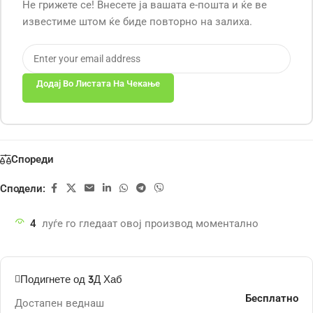
Не грижете се! Внесете ја вашата е-пошта и ќе ве
известиме штом ќе биде повторно на залиха.
Додај Во Листата На Чекање
Спореди
Сподели:
4
луѓе го гледаат овој производ моментално
Подигнете од 3Д Хаб
Бесплатно
Достапен веднаш