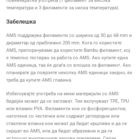
повеќекратна употреба (1 филамент за висока
температура и 3 филаменти за ниска температура).
Забелешка
AMS поддржува филаменти со ширина од 50 до 68 mm и
дијаметар од приближно 200 mm. Кога го користите
AMS, препорачуваме да користите Bambu филамент, кој
е темелно тестиран за работа со AMS. Ако купите една
AMS единица, таа ќе доаѓа со влошка за филамент. Ако
планирате да поврзете неколку AMS единици заедно, ќе
треба да купите AMS главина.
Избегнувајте употреба на меки материјали со AMS
бидејќи можат да се заглават. Тие вклучуваат TPE, TPU
или влажен PVA. Филаменти кои се фосфоресцентни,
натопени со честички или содржат јаглеродни или
стаклени влакна кои можат да бидат кршливи и да се
скршат во AMS, или да бидат абразивни и да ги
истрошат внатрешните делови предвреме. Сепак,