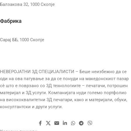
Балзакова 32, 1000 Скопје
ПРИНТ ВОЛУМЕН
ТЕМП. НА МЛАЗНИЦАТА
Фабрика
350 mm x 320 mm x 325 mm
БРЗИНА НА ПРИНТ
КАМЕРА
Да
Сарај ББ, 1000 Скопје
БРЕНДОВИ
Anycubic
КОНЕКЦИЈА
Wi-Fi
ПРИНТ ВОЛУМЕН
ЗАТВОРЕН
НЕВЕРОЈАТНИ 3Д СПЕЦИЈАЛИСТИ – Беше неизбежно да се
Да
оди на ова патување за да се понуди на македонскиот пазар
223mm x 126mm x 230mm
сè што е поврзано со 3Д технологиите – печатачи, потрошен
EXTRUDER TYPE
материјал и 3Д услуги. Компанијата нуди големо портфолио
КАМЕРА
Не
на висококвалитетни 3Д печатари, како и материјали, обуки,
Direct drive
,
Dual print heads
консултантски и други услуги.
КОНЕКЦИЈА
Wi-Fi
ДИЈАМЕТАР НА
МЛАЗНИЦА