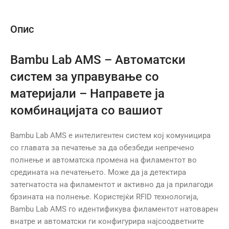
Опис
Bambu Lab AMS – Автоматски
систем за управување со
материјали – Направете ја
комбинацијата со вашиот
Bambu Lab AMS е интелигентен систем кој комуницира
со главата за печатење за да обезбеди непречено
полнење и автоматска промена на филаментот во
средината на печатењето. Може да ја детектира
затегнатоста на филаментот и активно да ја прилагоди
брзината на полнење. Користејќи RFID технологија,
Bambu Lab AMS го идентификува филаментот натоварен
внатре и автоматски ги конфигурира најсоодветните