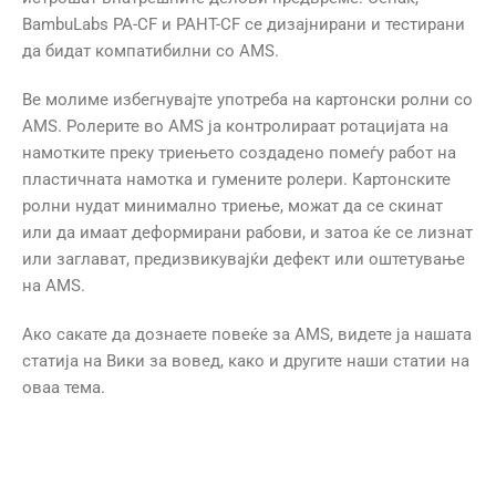
BambuLabs PA-CF и PAHT-CF се дизајнирани и тестирани
да бидат компатибилни со AMS.
Ве молиме избегнувајте употреба на картонски ролни со
AMS. Ролерите во AMS ја контролираат ротацијата на
намотките преку триењето создадено помеѓу работ на
пластичната намотка и гумените ролери. Картонските
ролни нудат минимално триење, можат да се скинат
или да имаат деформирани рабови, и затоа ќе се лизнат
или заглават, предизвикувајќи дефект или оштетување
на AMS.
Ако сакате да дознаете повеќе за AMS, видете ја нашата
статија на Вики за вовед, како и другите наши статии на
оваа тема.