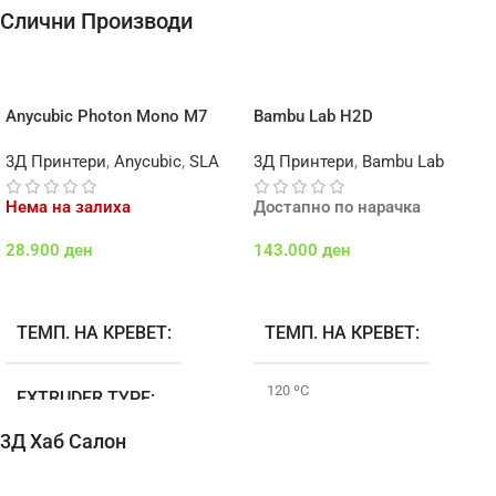
Слични Производи
Anycubic Photon Mono M7
Bambu Lab H2D
3Д Принтери
,
Anycubic
,
SLA
3Д Принтери
,
Bambu Lab
Нема на залиха
Достапно по нарачка
28.900
ден
143.000
ден
Повеќе
Додај Во Кошничка
ТЕМП. НА КРЕВЕТ
ТЕМП. НА КРЕВЕТ
120 ºC
EXTRUDER TYPE
3Д Хаб Салон
БРЕНДОВИ
Bambu Lab
ДИЈАМЕТАР НА
МЛАЗНИЦА