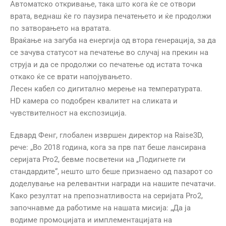
Автоматско откривање, така што кога ќе се отвори
врата, веднаш ќе го паузира печатењето и ќе продолжи
по затворањето на вратата.
Враќање на загуба на енергија од втора генерација, за да
се зачува статусот на печатење во случај на прекин на
струја и да се продолжи со печатење од истата точка
откако ќе се врати напојувањето.
Лесен кабел со дигитално мерење на температурата.
HD камера со подобрен квалитет на сликата и
чувствителност на експозиција.
Едвард Фенг, глобален извршен директор на Raise3D,
рече: „Во 2018 година, кога за прв пат беше лансирана
серијата Pro2, бевме посветени на „Подигнете ги
стандардите“, нешто што беше признаено од пазарот со
доделување на релевантни награди на нашите печатачи.
Како резултат на препознатливоста на серијата Pro2,
започнавме да работиме на нашата мисија: „Да ја
водиме промоцијата и имплементацијата на