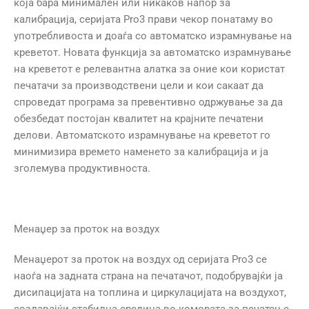
која бара минимален или никаков напор за
калибрација, серијата Pro3 прави чекор понатаму во
употребливоста и доаѓа со автоматско израмнување на
креветот. Новата функција за автоматско израмнување
на креветот е релевантна алатка за оние кои користат
печатачи за производствени цели и кои сакаат да
спроведат програма за превентивно одржување за да
обезбедат постојан квалитет на крајните печатени
делови. Автоматското израмнување на креветот го
минимизира времето наменето за калибрација и ја
зголемува продуктивноста.
Менаџер за проток на воздух
Менаџерот за проток на воздух од серијата Pro3 се
наоѓа на задната страна на печатачот, подобрувајќи ја
дисипацијата на топлина и циркулацијата на воздухот,