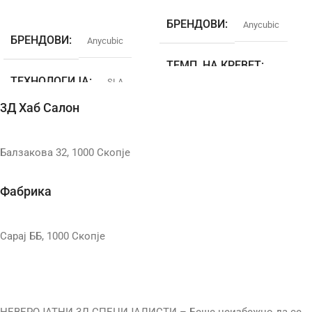
Додај Во Кошничка
БРЕНДОВИ
Anycubic
БРЕНДОВИ
Anycubic
ТЕМП. НА КРЕВЕТ
ТЕХНОЛОГИЈА
SLA
ПРИНТ ВОЛУМЕН
3Д Хаб Салон
ТЕМП. НА КРЕВЕТ
КАМЕРА
Балзакова 32, 1000 Скопје
ПРИНТ ВОЛУМЕН
КОНЕКЦИЈА
Фабрика
КАМЕРА
ЗАТВОРЕН
Сарај ББ, 1000 Скопје
КОНЕКЦИЈА
EXTRUDER TYPE
ЗАТВОРЕН
ДИЈАМЕТАР НА