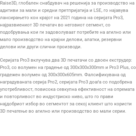
Raise3D, глобален снабдувач на решенија за производство на
адитиви за мали и средни претпријатија и LSE, го најавува
лансирањето кон крајот на 2021 година на серијата Pro3,
најразвиениот 3D печатач во неговиот сегмент, со
подобрувања кои ги задоволуваат потребите на агилно или
мало производство на крајни делови, алатки, резервни
делови или други слични производи.
Серијата Pro3 вклучува два 3D печатачи со двоен екструдер:
Pro3, со волумен на градење од 300x300x300mm и Pro3 Plus, со
градежен волумен од 300x300x605mm. Фалсификувана од
наградуваната серија Pro2, серијата Pro3 доаѓа со подобрена
употребливост, повисока севкупна ефективност на опремата
и повторливост во индустриско ниво, што го прави
најдобриот избор во сегментот за секој клиент што користи
3D печатење во агилно или производство во мали серии.
Raise3D Pro 3 Plus