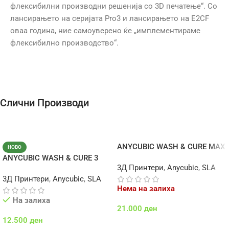
флексибилни производни решенија со 3D печатење“. Со
лансирањето на серијата Pro3 и лансирањето на E2CF
оваа година, ние самоуверено ќе „имплементираме
флексибилно производство“.
Слични Производи
ANYCUBIC WASH & CURE MAX
НОВО
ANYCUBIC WASH & CURE 3
3Д Принтери
,
Anycubic
,
SLA
PLUS
3Д Принтери
,
Anycubic
,
SLA
Нема на залиха
На залиха
21.000
ден
12.500
ден
Повеќе