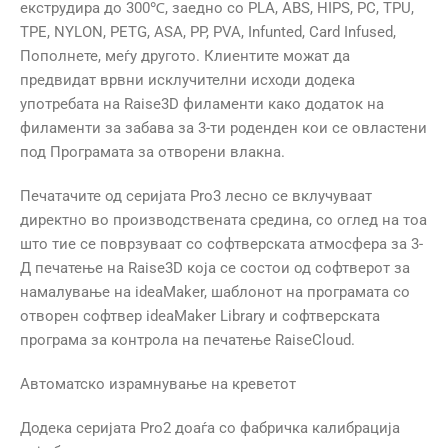
екструдира до 300℃, заедно со PLA, ABS, HIPS, PC, TPU,
TPE, NYLON, PETG, ASA, PP, PVA, Infunted, Card Infused,
Пополнете, меѓу другото. Клиентите можат да
предвидат врвни исклучителни исходи додека
употребата на Raise3D филаменти како додаток на
филаменти за забава за 3-ти роденден кои се овластени
под Програмата за отворени влакна.
Печатачите од серијата Pro3 лесно се вклучуваат
директно во производствената средина, со оглед на тоа
што тие се поврзуваат со софтверската атмосфера за 3-
Д печатење на Raise3D која се состои од софтверот за
намалување на ideaMaker, шаблонот на програмата со
отворен софтвер ideaMaker Library и софтверската
програма за контрола на печатење RaiseCloud.
Автоматско израмнување на креветот
Додека серијата Pro2 доаѓа со фабричка калибрација