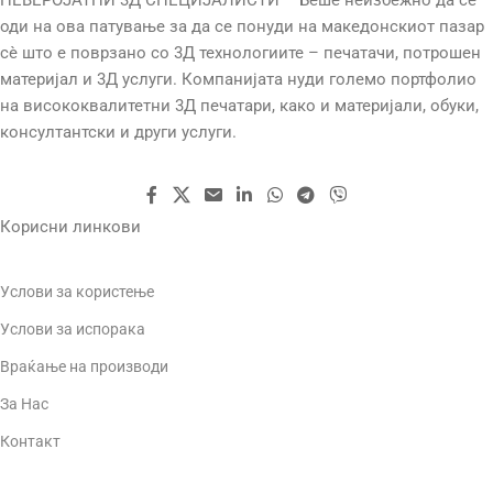
НЕВЕРОЈАТНИ 3Д СПЕЦИЈАЛИСТИ – Беше неизбежно да се
МЛАЗНИЦА
EXTRUDER TYPE
оди на ова патување за да се понуди на македонскиот пазар
сè што е поврзано со 3Д технологиите – печатачи, потрошен
материјал и 3Д услуги. Компанијата нуди големо портфолио
ТЕМП. НА МЛАЗНИЦАТА
ДИЈАМЕТАР НА
на висококвалитетни 3Д печатари, како и материјали, обуки,
МЛАЗНИЦА
консултантски и други услуги.
БРЗИНА НА ПРИНТ
ТЕМП. НА МЛАЗНИЦАТА
ТЕХНОЛОГИЈА
SLA
Корисни линкови
БРЗИНА НА ПРИНТ
Услови за користење
Услови за испорака
Враќање на производи
За Нас
Контакт