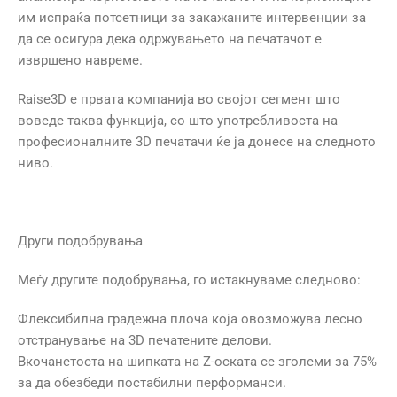
им испраќа потсетници за закажаните интервенции за
да се осигура дека одржувањето на печатачот е
извршено навреме.
Raise3D е првата компанија во својот сегмент што
воведе таква функција, со што употребливоста на
професионалните 3D печатачи ќе ја донесе на следното
ниво.
Други подобрувања
Меѓу другите подобрувања, го истакнуваме следново:
Флексибилна градежна плоча која овозможува лесно
отстранување на 3D печатените делови.
Вкочанетоста на шипката на Z-оската се зголеми за 75%
за да обезбеди постабилни перформанси.