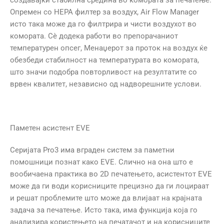
создавајќи стабилна средина во комората за печатење.
Опремен со HEPA филтер за воздух, Air Flow Manager
исто така може да го филтрира и чисти воздухот во
комората. Сè додека работи во препорачаниот
температурен опсег, Менаџерот за проток на воздух ќе
обезбеди стабилност на температурата во комората,
што значи подобра повторливост на резултатите со
врвен квалитет, независно од надворешните услови.
Паметен асистент EVE
Серијата Pro3 има вграден систем за паметни
помошници познат како EVE. Слично на она што е
вообичаена практика во 2D печатењето, асистентот EVE
може да ги води корисниците прецизно да ги лоцираат
и решат проблемите што може да влијаат на крајната
задача за печатење. Исто така, има функција која го
анализира користењето на печатачот и на корисниците