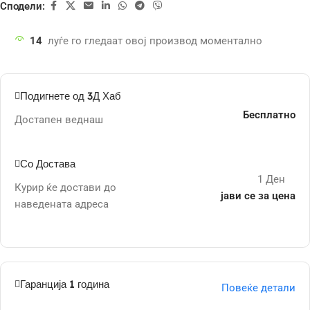
Сподели:
14
луѓе го гледаат овој производ моментално
Подигнете од 3Д Хаб
Бесплатно
Достапен веднаш
Со Достава
1 Ден
Курир ќе достави до
јави се за цена
наведената адреса
Гаранција 1 година
Повеќе детали