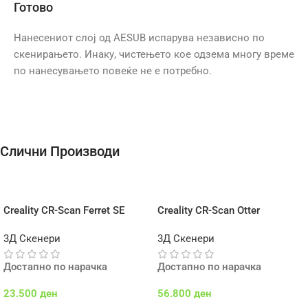
Готово
Нанесениот слој од AESUB испарува независно по
скенирањето. Инаку, чистењето кое одзема многу време
по нанесувањето повеќе не е потребно.
Слични Производи
Creality CR-Scan Ferret SE
Creality CR-Scan Otter
3Д Скенери
3Д Скенери
Достапно по нарачка
Достапно по нарачка
23.500
ден
56.800
ден