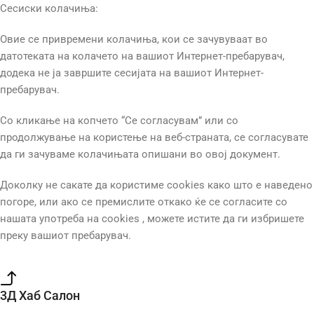
Сесиски колачиња:
Овие се привремени колачиња, кои се зачувуваат во
датотеката на колачето на вашиот Интернет-пребарувач,
додека не ја завршите сесијата на вашиот Интернет-
пребарувач.
Со кликање на копчето “Се согласувам” или со
продолжување на користење на веб-страната, се согласувате
да ги зачуваме колачињата опишани во овој документ.
Доколку не сакате да користиме cookies како што е наведено
погоре, или ако се премислите откако ќе се согласите со
нашата употреба на cookies , можете истите да ги избришете
преку вашиот пребарувач.
3Д Хаб Салон