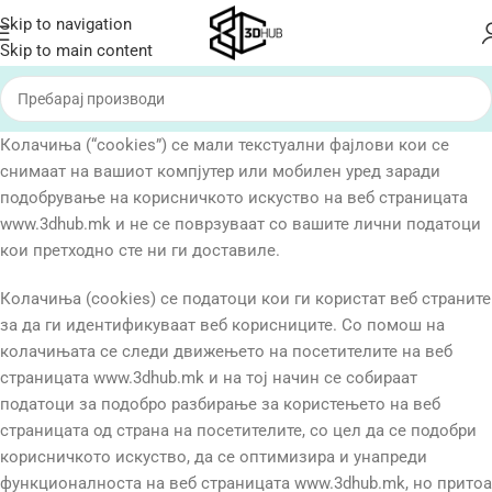
Skip to navigation
Skip to main content
Колачиња (“cookies”) се мали текстуални фајлови кои се
снимаат на вашиот компјутер или мобилен уред заради
подобрување на корисничкото искуство на веб страницата
www.3dhub.mk и не се поврзуваат со вашите лични податоци
кои претходно сте ни ги доставиле.
Колачиња (cookies) се податоци кои ги користат веб страните
за да ги идентификуваат веб корисниците. Со помош на
колачињата се следи движењето на посетителите на веб
страницата www.3dhub.mk и на тој начин се собираат
податоци за подобро разбирање за користењето на веб
страницата од страна на посетителите, со цел да се подобри
корисничкото искуство, да се оптимизира и унапреди
функционалноста на веб страницата www.3dhub.mk, но притоа