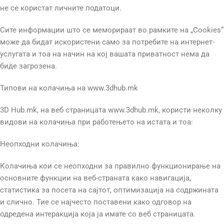
не се користат личните податоци.
Сите информации што се меморираат во рамките на „Cookies“
може да бидат искористени само за потребите на интернет-
услугата и тоа на начин на кој вашата приватност нема да
биде загрозена.
Типови на колачиња на www.3dhub.mk
3D Hub.mk, на веб страницата www.3dhub.mk, користи неколку
видови на колачиња при работењето на истата и тоа:
Неопходни колачиња:
Колачиња кои се неопходни за правилно функционирање на
основните функции на веб-страната како навигација,
статистика за посета на сајтот, оптимизација на содржината
и слично. Тие се најчесто поставени како одговор на
одредена интеракција која ја имате со веб страницата.