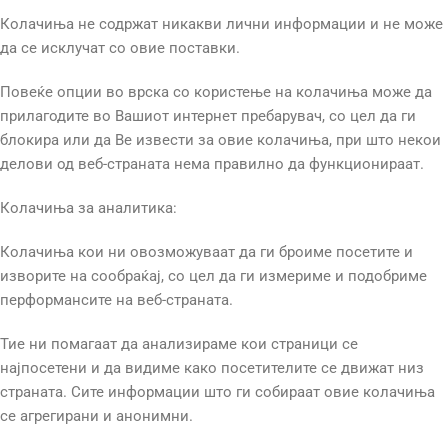
Колачиња не содржат никакви лични информации и не може
да се исклучат со овие поставки.
Повеќе опции во врска со користење на колачиња може да
прилагодите во Вашиот интернет пребарувач, со цел да ги
блокира или да Ве извести за овие колачиња, при што некои
делови од веб-страната нема правилно да функционираат.
Колачиња за аналитика:
Колачиња кои ни овозможуваат да ги броиме посетите и
изворите на сообраќај, со цел да ги измериме и подобриме
перформансите на веб-страната.
Тие ни помагаат да анализираме кои страници се
најпосетени и да видиме како посетителите се движат низ
страната. Сите информации што ги собираат овие колачиња
се агрегирани и анонимни.