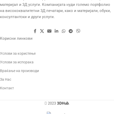
EXTRUDER TYPE
материјал и 3Д услуги. Компанијата нуди големо портфолио
на висококвалитетни 3Д печатари, како и материјали, обуки,
БРЗИНА НА ПРИНТ
Direct drive
консултантски и други услуги.
БРЕНДОВИ
Bambu Lab
ДИЈАМЕТАР НА
МЛАЗНИЦА
Корисни линкови
ТЕХНОЛОГИЈА
FDM
1.75 mm
Услови за користење
ТЕМП. НА МЛАЗНИЦАТА
Услови за испорака
Враќање на производи
300 ℃
За Нас
Контакт
БРЗИНА НА ПРИНТ
500 mm/s
2023
3DHub
.