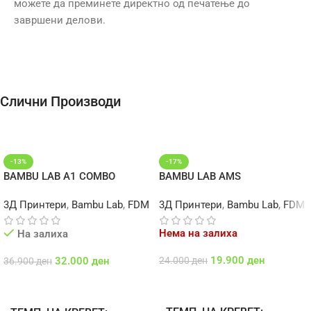
можете да преминете директно од печатење до
завршени делови.
Слични Производи
-13%
-17%
BAMBU LAB A1 COMBO
BAMBU LAB AMS
3Д Принтери
,
Bambu Lab
,
FDM
3Д Принтери
,
Bambu Lab
,
FDM
Нема на залиха
На залиха
19.900
ден
32.000
ден
24.000
ден
36.900
ден
Повеќе
Додај Во Кошничка