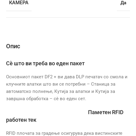
КАМЕРА
Да
Опис
Сè што ви треба во еден пакет
Основниот пакет DF2 + ви дава DLP печатач со смола и
клучните алатки што ви се потребни – Станица за
автоматско полнење, Кутија за алатки и Кутија за
завршна обработка – сè во еден сет.
Паметен RFID
работен тек
RFID плочата за градење осигурува дека вистинските