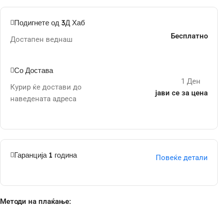
Подигнете од 3Д Хаб
Бесплатно
Достапен веднаш
Со Достава
1 Ден
Курир ќе достави до
јави се за цена
наведената адреса
Гаранција 1 година
Повеќе детали
Методи на плаќање: