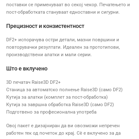
поставки се применуваат во секој чекор. Печатењето и
пост-обработката стануваат едноставни и сигурни.
Прецизност и конзистентност
DF2+ испорачува остри детали, мазни површини и
повторувачки резултати. Идеален за прототипови,
производствени алатки и мали серии.
Што е вклучено
3D печатач Raise3D DF2+
Станица за автоматско полнење Raise3D (само DF2)
Кутија за алатки (комплет за пост-обработка)
Кутија за завршна обработка Raise3D (само DF2)
Подготвено за професионална употреба
Овој пакет е дизајниран да ви овозможи непречен
работен тек од почеток до крај. Сè е вклучено за да