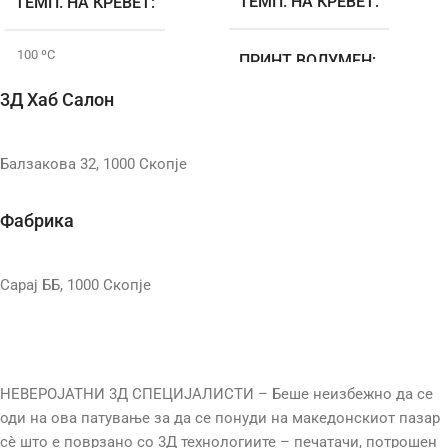
ТЕМП. НА КРЕВЕТ
ТЕМП. НА КРЕВЕТ
100 ºC
ПРИНТ ВОЛУМЕН
3Д Хаб Салон
БРЕНДОВИ
Bambu Lab
КАМЕРА
Балзакова 32, 1000 Скопје
ПРИНТ ВОЛУМЕН
КОНЕКЦИЈА
Фабрика
256 × 256 × 256 mm³
ЗАТВОРЕН
КАМЕРА
Да
Сарај ББ, 1000 Скопје
EXTRUDER TYPE
КОНЕКЦИЈА
Wi-Fi
ДИЈАМЕТАР НА
МЛАЗНИЦА
ЗАТВОРЕН
НЕВЕРОЈАТНИ 3Д СПЕЦИЈАЛИСТИ – Беше неизбежно да се
Не
оди на ова патување за да се понуди на македонскиот пазар
ТЕМП. НА МЛАЗНИЦАТА
сè што е поврзано со 3Д технологиите – печатачи, потрошен