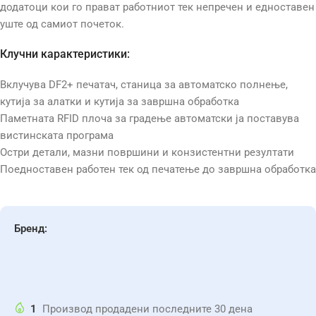
додатоци кои го прават работниот тек непречен и едноставен
уште од самиот почеток.
Клучни карактеристики:
Вклучува DF2+ печатач, станица за автоматско полнење,
кутија за алатки и кутија за завршна обработка
Паметната RFID плоча за градење автоматски ја поставува
вистинската програма
Остри детали, мазни површини и конзистентни резултати
Поедноставен работен тек од печатење до завршна обработка
Бренд:
1
Производ продадени последните 30 дена