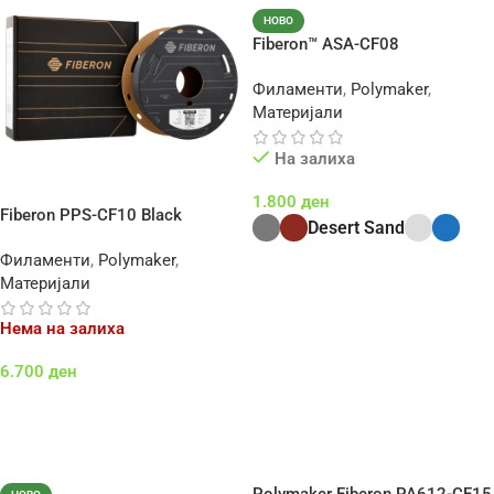
НОВО
Fiberon™ ASA-CF08
Филаменти
,
Polymaker
,
Материјали
На залиха
1.800
ден
Fiberon PPS-CF10 Black
Desert Sand
Филаменти
,
Polymaker
,
Select Options
Материјали
Нема на залиха
6.700
ден
Повеќе