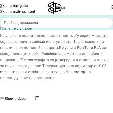
Skip to navigation
Skip to main content
Home
»
Polymaker
Polymaker е познат по конзистентност меѓу серии — истата
боја од различни калеми излегува иста. Тоа е важно кога
печатиш дел во повеќе наврати.
PolyLite и PolyTerra PLA
за
секојдневна употреба,
Panchroma
за матни и специјални
површини,
Fiberon
серијата со јаглеродни и стаклени влакна
за инженерски делови.Толеранцијата на дијаметар е ±0.02
mm, што значи стабилна екструзија без постојано
прилагодување на поставките.
Show sidebar