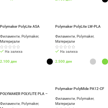
Додај Во Кошничка
Select Options
Polymaker PolyLite ASA
Polymaker PolyLite LW-PLA
Филаменти
,
Polymaker
,
Филаменти
,
Polymaker
,
Материјали
Материјали
На залиха
На залиха
2.100
ден
2.500
ден
Select Options
Select Options
Polymaker PolyMide PA12-CF
POLYMAKER POLYLITE PLA –
Филаменти
,
Polymaker
,
Silk Bronze
Филаменти
,
Polymaker
,
Материјали