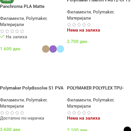
Polymaker Fiberon PA612-CF15
НОВО
Panchroma PLA Matte
Филаменти
,
Polymaker
,
Материјали
Филаменти
,
Polymaker
,
Материјали
Нема на залиха
На залиха
2.700
ден
1.600
ден
Повеќе
Select Options
Polymaker Polydissolve S1 PVA
POLYMAKER POLYFLEX TPU-
95A
Филаменти
,
Polymaker
,
Филаменти
,
Polymaker
,
Материјали
Материјали
Достапно по нарачка
Нема на залиха
3.600
ден
2.100
ден