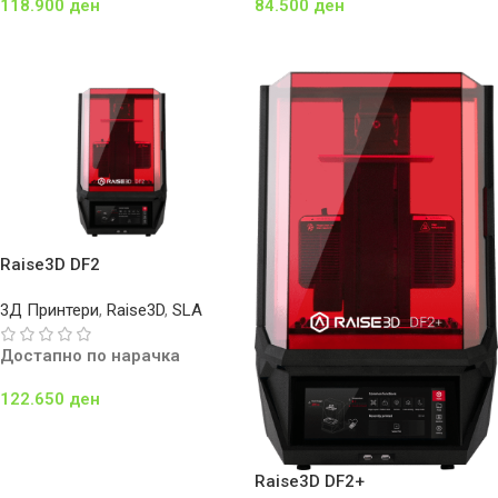
118.900
ден
84.500
ден
Додај Во Кошничка
Додај Во Кошничка
Raise3D DF2
3Д Принтери
,
Raise3D
,
SLA
Достапно по нарачка
122.650
ден
Додај Во Кошничка
Raise3D DF2+