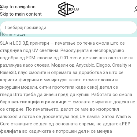
Skip to navigation
Skip to main content
Home
»
SLA
SLA и LCD 3Д принтери — печатење со течна смола што се
стврднува под UV светлина. Резолуцијата е неспоредливо
подобра од FDM: слоеви од 0.01 mm и детали што окото не ги
разликува како слоеви. Модели од Anycubic, Elegoo, Creality и
Raise3D, плус смолите и опремата за доработка.За што се
користи: фигурини и минијатури, накит, стоматолошки и
хируршки модели, ситни прототипи каде секој детал се
гледа.Што треба да знаеш пред да купиш. Работата со смола
бара
вентилација и ракавици
— смолата е иритант додека не
се стврдне. По печатењето, делот се мие во изопропил
алкохол и потоа се доосветлува под UV лампа. Затоа Wash &
Cure станиците се дел од основната опрема, не додаток.
FEP
фолијата
во кадичката е потрошен дел и се менува