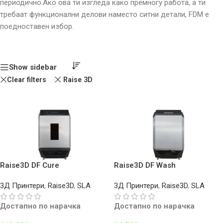
периодично.Ако ова ти изгледа како премногу работа, а ти
требаат функционални делови наместо ситни детали, FDM е
поедноставен избор.
Show sidebar
Clear filters
Raise 3D
Raise3D DF Cure
Raise3D DF Wash
3Д Принтери
,
Raise3D
,
SLA
3Д Принтери
,
Raise3D
,
SLA
Достапно по нарачка
Достапно по нарачка