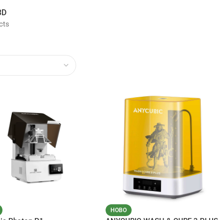
3D
cts
НОВО