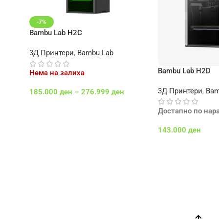
-7%
Bambu Lab H2C
3Д Принтери
,
Bambu Lab
Bambu Lab H2D
Нема на залиха
3Д Принтери
,
Bam
185.000
ден
–
276.999
ден
Select Options
Достапно по нар
143.000
ден
Додај Во Кошничк