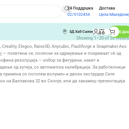
24 Поддршка
Достава
02/5102454
Цела Македони
3Д Хаб Салон
0
Ден
Showing 1–20 of 55 results
eality, Elegoo, Raise3D, Anycubic, Flashforge и Snapmaker.Ако
ј — поевтини се, полесни за одржување и покриваат сè од
пофина резолуција — избор за фигурини, накит и
дење од кутија, со автоматска калибрација. За работилници
ка примена со поголем волумен и двоен екструдер.Сите
он на Балзакова 32 во Скопје, или да закажеш презентација