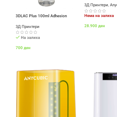
3Д Принтери
,
Any
Нема на залиха
3DLAC Plus 100ml Adhesion
Pump Spray
28.900
ден
3Д Принтери
Повеќе
На залиха
700
ден
Додај Во Кошничка