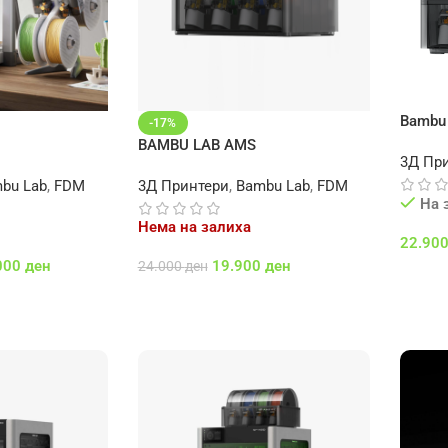
Bambu
-17%
BAMBU LAB AMS
3Д Пр
bu Lab
,
FDM
3Д Принтери
,
Bambu Lab
,
FDM
На 
Нема на залиха
22.90
000
ден
19.900
ден
24.000
ден
Додај
Повеќе