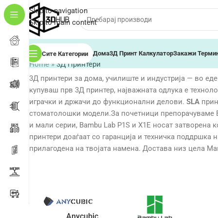
Skip to navigation
Skip to main content
Дома
3Д Принт Калкулатор
Закажи Терми
Сите Категории
Home
»
3Д Принтери
3Д принтери за дома, училиште и индустрија — во еден 
купуваш прв 3Д принтер, најважната одлука е техноло
играчки и држачи до функционални делови.
SLA
прин
стоматолошки модели.За почетници препорачуваме Bam
и мали серии, Bambu Lab P1S и X1E носат затворена 
принтери доаѓаат со гаранција и техничка поддршка 
прилагодена на твојата намена. Достава низ цела Ма
Anycubic