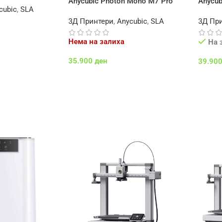
Anycubic Photon Mono M7 Pro
Anycub
cubic
,
SLA
3Д Принтери
,
Anycubic
,
SLA
3Д Пр
Нема на залиха
На 
35.900
ден
39.90
Повеќе
Додај