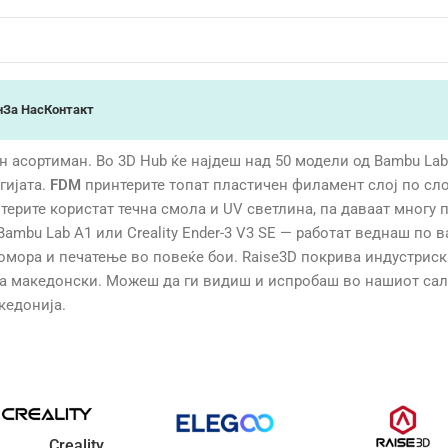
н
За Нас
Контакт
асортиман. Во 3D Hub ќе најдеш над 50 модели од Bambu Lab, Cr
гијата.
FDM
принтерите топат пластичен филамент слој по сло
терите користат течна смола и UV светлина, па даваат многу 
bu Lab A1 или Creality Ender-3 V3 SE — работат веднаш по ва
комора и печатење во повеќе бои. Raise3D покрива индустрис
на македонски. Можеш да ги видиш и испробаш во нашиот сал
кедонија.
Creality