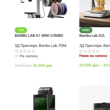
-12%
НОВО
BAMBU LAB A1 MINI COMBO
Bambu Lab A2L
3Д Принтери
,
Bambu Lab
,
FDM
3Д Принтери
,
Bam
Нема на залиха
На залиха
29.900
ден
–
39.
26.000
ден
29.600
ден
Select Options
Додај Во Кошничка