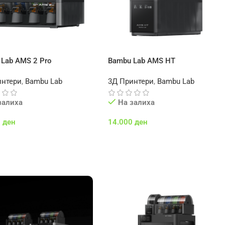
 Lab AMS 2 Pro
Bambu Lab AMS HT
интери
,
Bambu Lab
3Д Принтери
,
Bambu Lab
залиха
На залиха
0
ден
14.000
ден
 Во Кошничка
Додај Во Кошничка