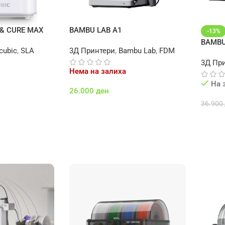
& CURE MAX
BAMBU LAB A1
-13%
BAMBU
cubic
,
SLA
3Д Принтери
,
Bambu Lab
,
FDM
3Д Пр
Нема на залиха
На 
26.000
ден
36.900
Повеќе
Додај