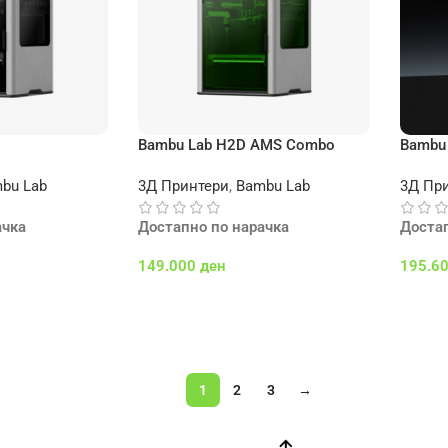
Bambu Lab H2D AMS Combo
Bambu 
bu Lab
3Д Принтери
,
Bambu Lab
3Д Пр
ачка
Достапно по нарачка
Доста
149.000
ден
195.6
а
Додај Во Кошничка
Select
1
2
3
→