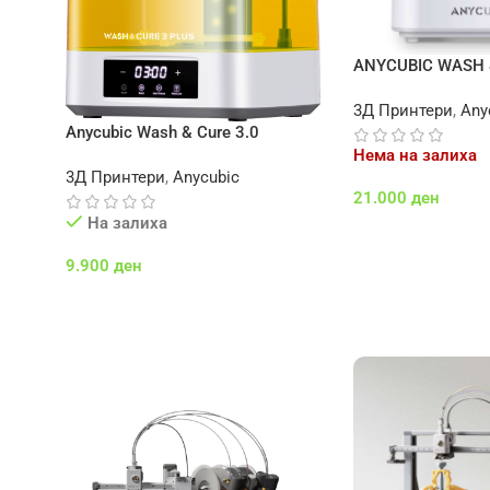
ANYCUBIC WASH 
3Д Принтери
,
Any
Anycubic Wash & Cure 3.0
Нема на залиха
3Д Принтери
,
Anycubic
21.000
ден
На залиха
Повеќе
9.900
ден
Додај Во Кошничка