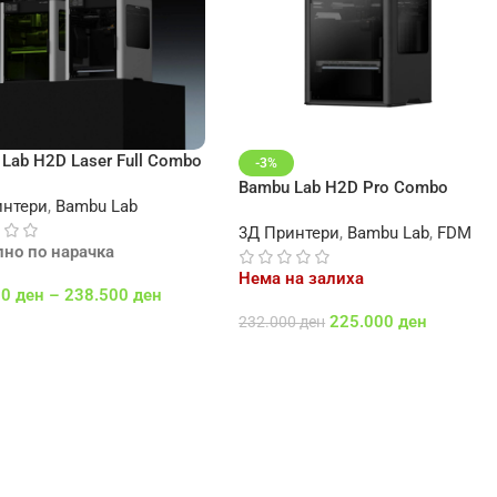
Lab H2D Laser Full Combo
-3%
Bambu Lab H2D Pro Combo
интери
,
Bambu Lab
3Д Принтери
,
Bambu Lab
,
FDM
пно по нарачка
Нема на залиха
00
ден
–
238.500
ден
225.000
ден
232.000
ден
 Options
Повеќе