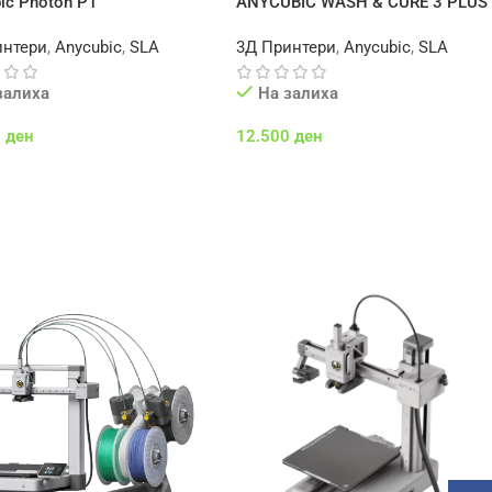
ic Photon P1
ANYCUBIC WASH & CURE 3 PLUS
интери
,
Anycubic
,
SLA
3Д Принтери
,
Anycubic
,
SLA
залиха
На залиха
0
ден
12.500
ден
 Во Кошничка
Додај Во Кошничка