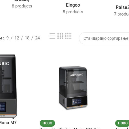
Elegoo
8 products
Raise
8 products
7 produ
жи
9
12
18
24
 Mono M7
НОВО
НОВО