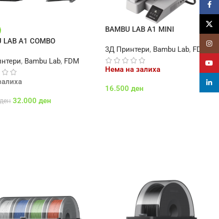
Faceb
X
BAMBU LAB A1 MINI
 LAB A1 COMBO
Insta
3Д Принтери
,
Bambu Lab
,
FDM
интери
,
Bambu Lab
,
FDM
YouT
Нема на залиха
залиха
linked
16.500
ден
32.000
ден
ден
Повеќе
 Во Кошничка