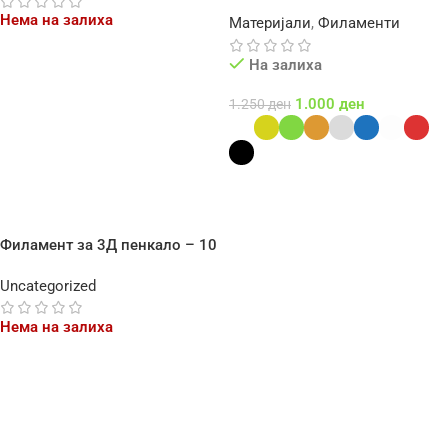
Нема на залиха
Материјали
,
Филаменти
На залиха
Повеќе
1.000
ден
1.250
ден
Select Options
Филамент за 3Д пенкало – 10
бои
Uncategorized
Нема на залиха
Повеќе