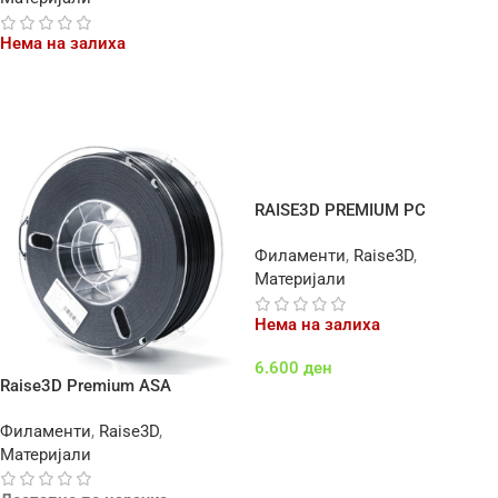
Додај Во Кошничка
Нема на залиха
Повеќе
RAISE3D PREMIUM PC
POLYCARBONATE
Филаменти
,
Raise3D
,
Материјали
Нема на залиха
6.600
ден
Raise3D Premium ASA
Повеќе
Филаменти
,
Raise3D
,
Материјали