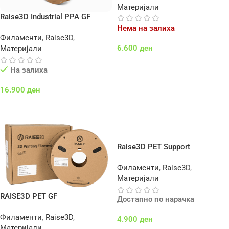
Материјали
Raise3D Industrial PPA GF
Нема на залиха
Филаменти
,
Raise3D
,
6.600
ден
Материјали
Повеќе
На залиха
16.900
ден
Додај Во Кошничка
Raise3D PET Support
Филаменти
,
Raise3D
,
Материјали
RAISE3D PET GF
Достапно по нарачка
Филаменти
,
Raise3D
,
4.900
ден
Материјали