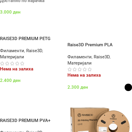
Достапно по нарачка
3.000
ден
Додај Во Кошничка
RAISE3D PREMIUM PETG
Raise3D Premium PLA
Филаменти
,
Raise3D
,
Филаменти
,
Raise3D
,
Материјали
Материјали
Нема на залиха
Нема на залиха
2.400
ден
2.300
ден
Повеќе
Select Options
RAISE3D PREMIUM PVA+