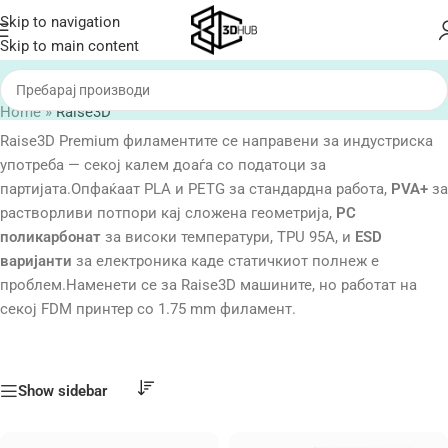
Skip to navigation
Skip to main content
Home
»
Raise3D
Raise3D Premium филаментите се направени за индустриска
употреба — секој калем доаѓа со податоци за
партијата.Опфаќаат PLA и PETG за стандардна работа,
PVA+
за
растворливи потпори кај сложена геометрија,
PC
поликарбонат
за високи температури, TPU 95A, и
ESD
варијанти
за електроника каде статичкиот полнеж е
проблем.Наменети се за Raise3D машините, но работат на
секој FDM принтер со 1.75 mm филамент.
Show sidebar