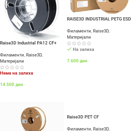
RAISE3D INDUSTRIAL PETG ESD
Филаменти
,
Raise3D
,
Материјали
Raise3D Industrial PA12 CF+
На залиха
Филаменти
,
Raise3D
,
7.600
ден
Материјали
Додај Во Кошничка
Нема на залиха
14.500
ден
Повеќе
Raise3D PET CF
Филаменти
,
Raise3D
,