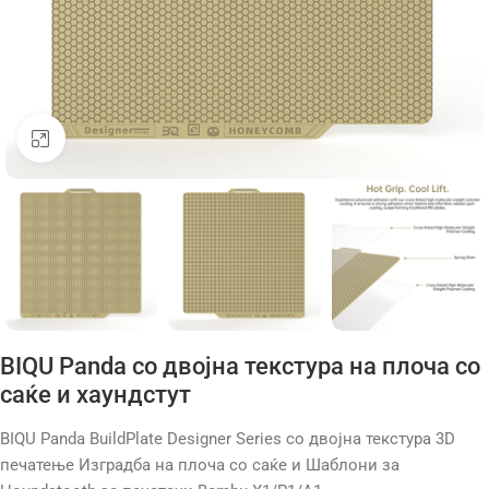
Click to enlarge
BIQU Panda со двојна текстура на плоча со
саќе и хаундстут
BIQU Panda BuildPlate Designer Series со двојна текстура 3D
печатење Изградба на плоча со саќе и Шаблони за