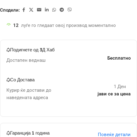
Сподели:
12
луѓе го гледаат овој производ моментално
Подигнете од 3Д Хаб
Бесплатно
Достапен веднаш
Со Достава
1 Ден
Курир ќе достави до
јави се за цена
наведената адреса
Гаранција 1 година
Повеќе детали