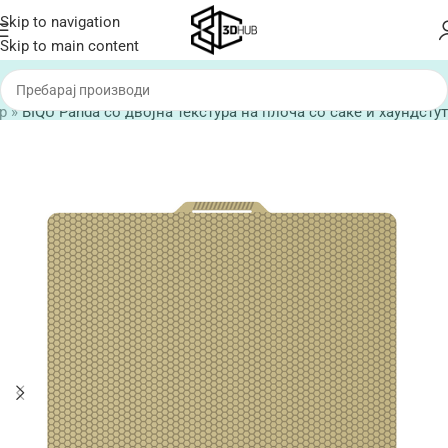
Skip to navigation
Skip to main content
p
»
BIQU Panda со двојна текстура на плоча со саќе и хаундстут