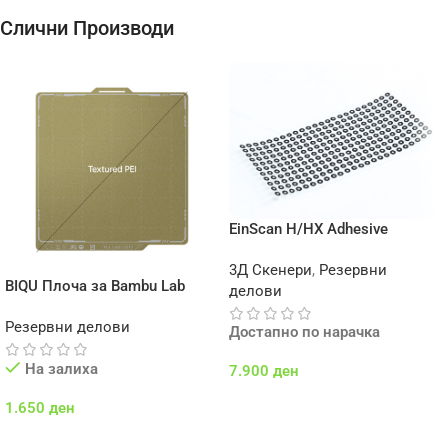
Слични Производи
EinScan H/HX Adhesive
Markers – 3000 pcs – 6mm
3Д Скенери
,
Резервни
BIQU Плоча за Bambu Lab
делови
Резервни делови
Достапно по нарачка
На залиха
7.900
ден
Додај Во Кошничка
1.650
ден
Додај Во Кошничка