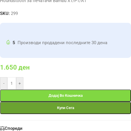
Houndstooth за печатачи Bambu X1/P1/A1
SKU:
299
5
Производи продадени последните 30 дена
1.650
ден
-
+
Додај Во Кошничка
Купи Сега
Спореди