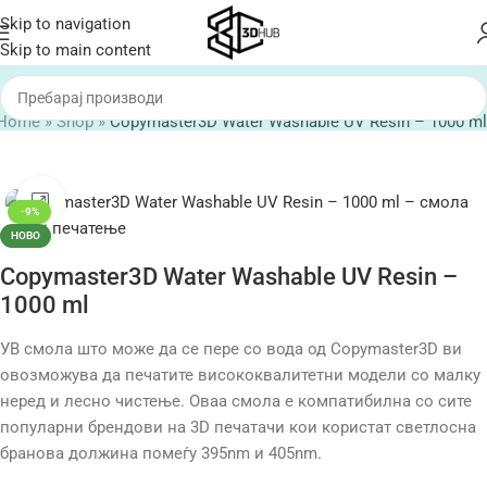
Skip to navigation
Skip to main content
Home
»
Shop
»
Copymaster3D Water Washable UV Resin – 1000 ml
Click to enlarge
-9%
НОВО
Copymaster3D Water Washable UV Resin –
1000 ml
УВ смола што може да се пере со вода од Copymaster3D ви
овозможува да печатите висококвалитетни модели со малку
неред и лесно чистење. Оваа смола е компатибилна со сите
популарни брендови на 3D печатачи кои користат светлосна
бранова должина помеѓу 395nm и 405nm.