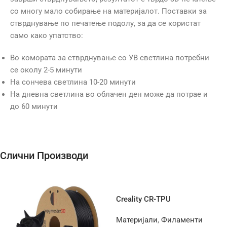
со многу мало собирање на материјалот. Поставки за
стврднување по печатење подолу, за да се користат
само како упатство:
Во комората за стврднување со УВ светлина потребни
се околу 2-5 минути
На сончева светлина 10-20 минути
На дневна светлина во облачен ден може да потрае и
до 60 минути
Слични Производи
Creality CR-TPU
Материјали
,
Филаменти