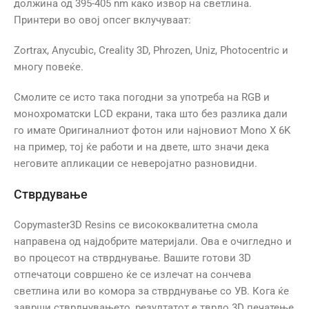
должина од 395-405 nm како извор на светлина.
Принтери во овој опсег вклучуваат:
Zortrax, Anycubic, Creality 3D, Phrozen, Uniz, Photocentric и
многу повеќе.
Смолите се исто така погодни за употреба на RGB и
монохроматски LCD екрани, така што без разлика дали
го имате Оригиналниот фотон или најновиот Mono X 6K
на пример, тој ќе работи и на двете, што значи дека
неговите апликации се неверојатно разновидни.
Стврдување
Copymaster3D Resins се висококвалитетна смола
направена од најдобрите материјали. Ова е очигледно и
во процесот на стврднување. Вашите готови 3D
отпечатоци совршено ќе се излечат на сончева
светлина или во комора за стврднување со УВ. Кога ќе
заврши стврднувањето, резултатот е тврдо 3D печатење