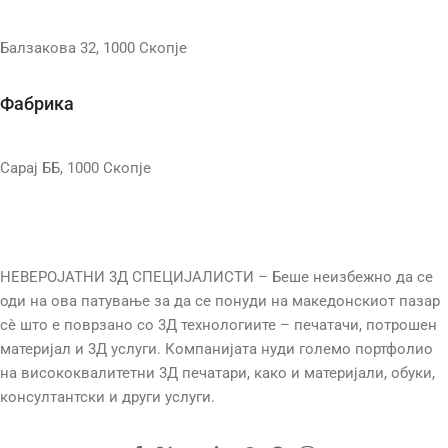
ТЕМП. НА КРЕВЕТ
Балзакова 32, 1000 Скопје
ДИЈАМЕТАР
1.75mm
30-60°C
Фабрика
МАТЕРИЈАЛ
PETG-CF
ТЕХНОЛОГИЈА
FDM
Сарај ББ, 1000 Скопје
ТЕМП. НА ПРИНТ
ТЕЖИНА
1000g
240-260°C
ТЕМП. НА КРЕВЕТ
НЕВЕРОЈАТНИ 3Д СПЕЦИЈАЛИСТИ – Беше неизбежно да се
оди на ова патување за да се понуди на македонскиот пазар
сè што е поврзано со 3Д технологиите – печатачи, потрошен
80-100°C
материјал и 3Д услуги. Компанијата нуди големо портфолио
на висококвалитетни 3Д печатари, како и материјали, обуки,
ТЕХНОЛОГИЈА
FDM
консултантски и други услуги.
ТЕЖИНА
1000g