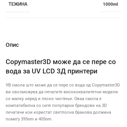
ТЕЖИНА
1000ml
Опис
Copymaster3D може да се пере со
вода за UV LCD 3Д принтери
УВ смола што може да се пере со вода од Copymaster3D
ви овозможува да печатите висококвалитетни модели
со малку неред и лесно чистење. Оваа смола е
компатибилна со сите популарни брендови на 3D
печатачи кои користат светлосна бранова должина
помеѓу 395nm и 405nm.