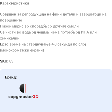
Карактеристики
Совршен за репродукција на фини детали и завршетоци на
површините
Низок мирис во споредба со другите смоли
Се чисти во вода од чешма, нема потреба од ИПА или
хемикалии
Брзо време на стврднување 4-8 секунди по слој
(монохроматски екрани)
SKU:
83
Бренд: