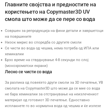
Главните својства и предностите на
користењето на Copymaster3D UV
смола што може да се пере со вода
Совршен за репродукција на фини детали и завршетоци
на површините
Низок мирис во споредба со другите смоли
Се чисти во вода од чешма, нема потреба од ИПА или
хемикалии
Брзо време на стврднување 4-8 секунди по слој
(монохроматски екрани)
Лесно се чисти со вода
За разлика од повеќето други смоли за 3D печатење, УВ
смолата на Copymaster3D што може да се мие со вода
не бара хемикалии за отстранување на неизлечениот
материјал од готовиот 3D печатење. Едноставно
исплакнете го во нормална вода од чешма и ќе излезе