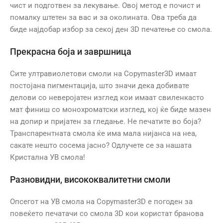
чист и подготвен за лекување. Овој метод е почист и
помалку штетен за вас и за околината. Ова треба да
биде најдобар избор за секој ден 3D печатење со смола.
Прекрасна боја и завршница
Сите ултравиолетови смоли на Copymaster3D имаат
постојана пигментација, што значи дека добивате
делови со неверојатен изглед кои имаат свиленкасто
мат финиш со монохроматски изглед, кој ќе биде мазен
на допир и пријатен за гледање. Не печатите во боја?
Транспарентната смола ќе има мала нијанса на неа,
сакате нешто сосема јасно? Одлучете се за нашата
Кристална УВ смола!
Разновидни, висококвалитетни смоли
Опсегот на УВ смола на Copymaster3D е погоден за
повеќето печатачи со смола 3D кои користат бранова