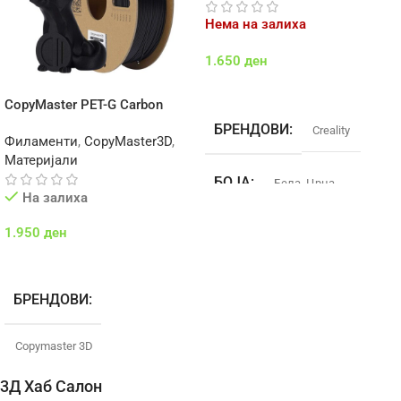
Нема на залиха
1.650
ден
Select Options
CopyMaster PET-G Carbon
БРЕНДОВИ
Creality
Филаменти
,
CopyMaster3D
,
Материјали
БОЈА
Бела
,
Црна
На залиха
1.950
ден
ДИЈАМЕТАР
1.75mm
Додај Во Кошничка
МАТЕРИЈАЛ
TPU
БРЕНДОВИ
ТЕМП. НА ПРИНТ
Copymaster 3D
3Д Хаб Салон
210-240°C
БОЈА
Црна