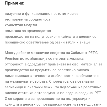
Примени:
визуелно и функционално прототипирање
тестирање на соодветност
концептни модели
помагала за производство
производство на полупроѕирни куќишта и делови со
позадинско осветлување од разни табли и знаци
Многу добрите механички својства на Хабимент PET-G
Premium во комбинација со неговата хемиска
отпорност ја одредуваат примената на овој материјал за
производство на предмети со релативно висока
димензионална точност и стабилност и на облиците и
на механичките својства. Според тоа, ова се главно
запчаници и лизгачки лежишта подложни на релативно
високи статички оптоварувања во водена средина. PET-
G се користи и за производство на полупроѕирни
куќишта и делови со позадинско осветлување од разни