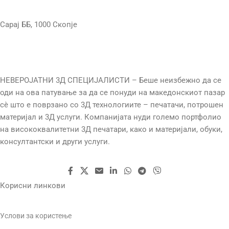
Сарај ББ, 1000 Скопје
190-230°C
ТЕМП. НА КРЕВЕТ
НЕВЕРОЈАТНИ 3Д СПЕЦИЈАЛИСТИ – Беше неизбежно да се
30-60°C
оди на ова патување за да се понуди на македонскиот пазар
сè што е поврзано со 3Д технологиите – печатачи, потрошен
ТЕХНОЛОГИЈА
FDM
материјал и 3Д услуги. Компанијата нуди големо портфолио
на висококвалитетни 3Д печатари, како и материјали, обуки,
ТЕЖИНА
750g
консултантски и други услуги.
Корисни линкови
Услови за користење