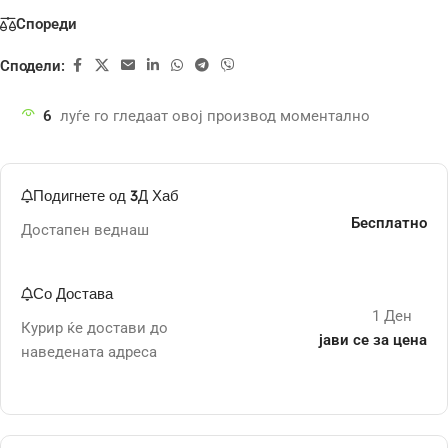
Спореди
Сподели:
6
луѓе го гледаат овој производ моментално
Подигнете од 3Д Хаб
Бесплатно
Достапен веднаш
Со Достава
1 Ден
Курир ќе достави до
јави се за цена
наведената адреса