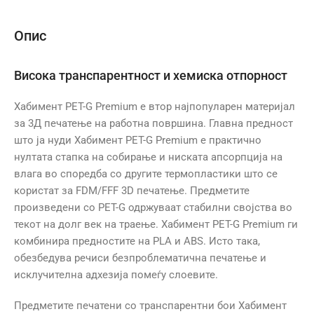
Опис
Висока транспарентност и хемиска отпорност
Хабимент PET-G Premium е втор најпопуларен материјал
за 3Д печатење на работна површина. Главна предност
што ја нуди Хабимент PET-G Premium е практично
нултата стапка на собирање и ниската апсорпција на
влага во споредба со другите термопластики што се
користат за FDM/FFF 3D печатење. Предметите
произведени со PET-G одржуваат стабилни својства во
текот на долг век на траење. Хабимент PET-G Premium ги
комбинира предностите на PLA и ABS. Исто така,
обезбедува речиси безпроблематична печатење и
исклучителна адхезија помеѓу слоевите.
Предметите печатени со транспарентни бои Хабимент