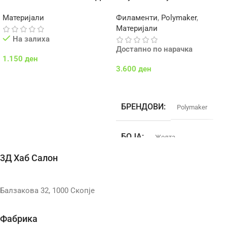
ПЕЧАТЕЊЕ
PVA
Материјали
Филаменти
,
Polymaker
,
Материјали
На залиха
Достапно по нарачка
1.150
ден
3.600
ден
Додај Во Кошничка
Додај Во Кошничка
БРЕНДОВИ
Polymaker
БОЈА
Жолта
3Д Хаб Салон
ДИЈАМЕТАР
1.75mm
Балзакова 32, 1000 Скопје
МАТЕРИЈАЛ
PVA
Фабрика
ТЕМП. НА ПРИНТ