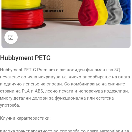
Click to enlarge
Hubbyment PETG
Hubbyment PET‑G Premium е разновиден филамент за 3Д
печатење со нула искривување, ниско апсорбирање на влага
и одлично лепење на слоеви. Со комбинирање на силните
страни на PLA и ABS, лесно печати и испорачува издржливи,
многу детални делови за функционална или естетска
употреба.
Клучни карактеристики:
висока транспарентност во споредба со други материјали за