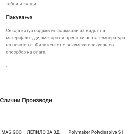
табли и знаци.
Пакување
Секоја котур содржи информации за видот на
материјалот, дијаметарот и препорачаната температура
на печатење. Филаментот е вакумски спакуван со
апсорбер на влага.
.
Слични Производи
MAGIGOO – ЛЕПИЛО ЗА 3Д
Polymaker Polydissolve S1