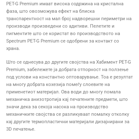
PET-G Premium имаат висока содржина на кристална
фаза, што овозможува ефект на блиска
транспарентност на мал број надворешни периметри на
производи произведени со адитиви. Пелетите и
пигментите што се користат во производството на
Spectrum PET-G Premium се одобрени за контакт со
храна.
Што се однесува до другите својства на Хабимент PET-G
Premium, забележете ја добрата отпорност на ползење
под услови на константно оптоварување. Тоа е резултат
на многу добрата кохезија помеѓу слоевите на
применетиот материјал. Ова води до многу помала
механичка анизотропија кај печатените предмети, што
значи дека за секоја насока на производство
механичките својства се разликуваат помалку отколку
кај другите термопластични материјали дизајнирани за
3D печатење.