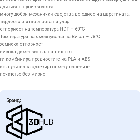
адитивно производство
многу добри механички својства во однос на цврстината,
тврдоста и отпорноста на удар
отпорност на температура HDT – 69°C
Температура на омекнување на Викат – 78°C
хемиска отпорност
висока димензионална точност
ги комбинира предностите на PLA и ABS
исклучителна адхезија помеѓу слоевите
печатење без мирис
Бренд: