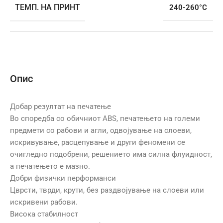
ТЕМП. НА ПРИНТ
240-260°C
Опис
Добар резултат на печатење
Во споредба со обичниот ABS, печатењето на големи
предмети со рабови и агли, одвојување на слоеви,
искривување, расцепување и други феномени се
очигледно подобрени, решението има силна флуидност,
а печатењето е мазно.
Добри физички перформанси
Цврсти, тврди, крути, без раздвојување на слоеви или
искривени рабови.
Висока стабилност