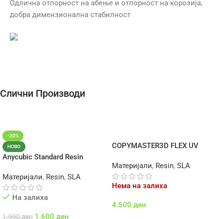
Одлична отпорност на абење и отпорност на корозија,
добра димензионална стабилност
Слични Производи
-20%
COPYMASTER3D FLEX UV
НОВО
RESIN
Anycubic Standard Resin
Материјали
,
Resin
,
SLA
Материјали
,
Resin
,
SLA
Нема на залиха
На залиха
4.500
ден
1.600
ден
1.990
ден