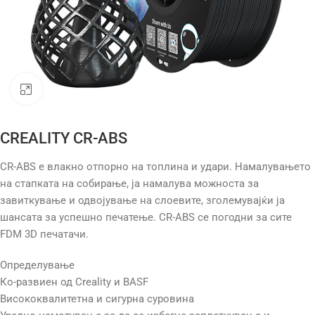
Click to enlarge
CREALITY CR-ABS
CR-ABS е влакно отпорно на топлина и удари. Намалувањето
на стапката на собирање, ја намалува можноста за
завиткување и одвојување на слоевите, зголемувајќи ја
шансата за успешно печатење. CR-ABS се погодни за сите
FDM 3D печатачи.
Определување
Ко-развиен од Creality и BASF
Висококвалитетна и сигурна суровина