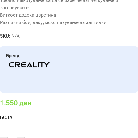
Уредно намотување за да се избегне заплеткување и
заглавување
Виткост додека цврстина
Различни бои, вакуумско пакување за заптивки
SKU:
N/A
Бренд:
1.550
ден
БОЈА