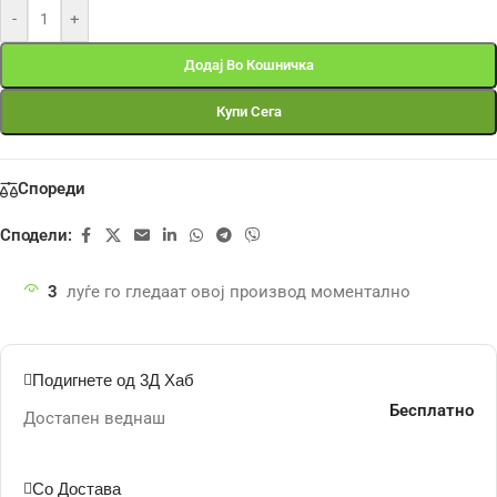
-
+
Додај Во Кошничка
Купи Сега
Спореди
Сподели:
3
луѓе го гледаат овој производ моментално
Подигнете од 3Д Хаб
Бесплатно
Достапен веднаш
Со Достава