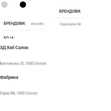
Повеќе
БРЕНДОВИ
Select Options
БРЕНДОВИ
Anycubic
Copymaster 3D
БОЈА
БОЈА
Транспарентна
3Д Хаб Салон
Gray
,
Бела
,
Транспарентна
,
ТЕХНОЛОГИЈА
SLA
Црна
Балзакова 32, 1000 Скопје
ТЕЖИНА
1000ml
ТЕХНОЛОГИЈА
SLA
Фабрика
ТЕЖИНА
1000ml
Сарај ББ, 1000 Скопје