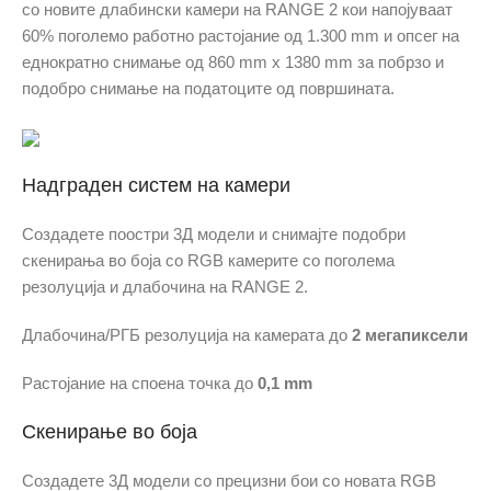
со новите длабински камери на RANGE 2 кои напојуваат
60% поголемо работно растојание од 1.300 mm и опсег на
еднократно снимање од 860 mm x 1380 mm за побрзо и
подобро снимање на податоците од површината.
Надграден систем на камери
Создадете поостри 3Д модели и снимајте подобри
скенирања во боја со RGB камерите со поголема
резолуција и длабочина на RANGE 2.
Длабочина/РГБ резолуција на камерата до
2 мегапиксели
Растојание на споена точка до
0,1 mm
Скенирање во боја
Создадете 3Д модели со прецизни бои со новата RGB