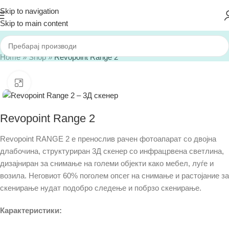
Skip to navigation
Skip to main content
Home
»
Shop
»
Revopoint Range 2
Click to enlarge
Revopoint Range 2
Revopoint RANGE 2 е пренослив рачен фотоапарат со двојна
длабочина, структуриран 3Д скенер со инфрацрвена светлина,
дизајниран за снимање на големи објекти како мебел, луѓе и
возила. Неговиот 60% поголем опсег на снимање и растојание за
скенирање нудат подобро следење и побрзо скенирање.
Карактеристики: