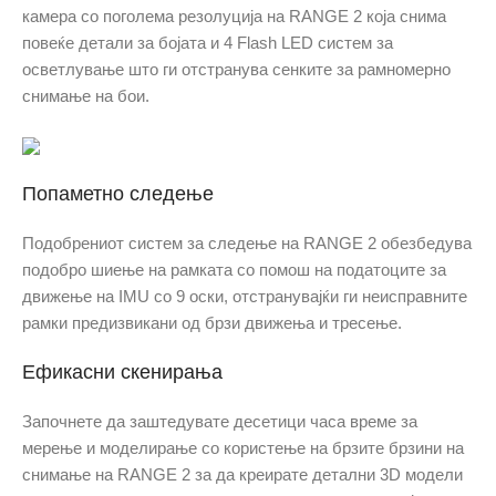
камера со поголема резолуција на RANGE 2 која снима
повеќе детали за бојата и 4 Flash LED систем за
осветлување што ги отстранува сенките за рамномерно
снимање на бои.
Попаметно следење
Подобрениот систем за следење на RANGE 2 обезбедува
подобро шиење на рамката со помош на податоците за
движење на IMU со 9 оски, отстранувајќи ги неисправните
рамки предизвикани од брзи движења и тресење.
Ефикасни скенирања
Започнете да заштедувате десетици часа време за
мерење и моделирање со користење на брзите брзини на
снимање на RANGE 2 за да креирате детални 3D модели