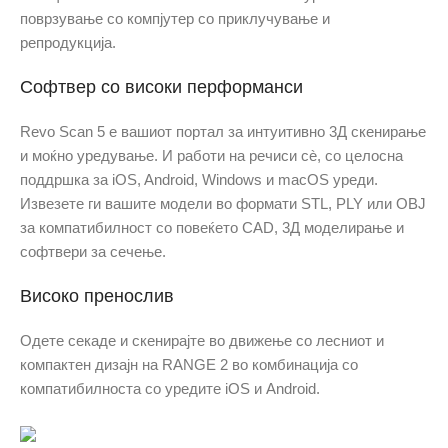
поврзување со компјутер со приклучување и
репродукција.
Софтвер со високи перформанси
Revo Scan 5 е вашиот портал за интуитивно 3Д скенирање
и моќно уредување. И работи на речиси сè, со целосна
поддршка за iOS, Android, Windows и macOS уреди.
Извезете ги вашите модели во формати STL, PLY или OBJ
за компатибилност со повеќето CAD, 3Д моделирање и
софтвери за сечење.
Високо пренослив
Одете секаде и скенирајте во движење со лесниот и
компактен дизајн на RANGE 2 во комбинација со
компатибилноста со уредите iOS и Android.