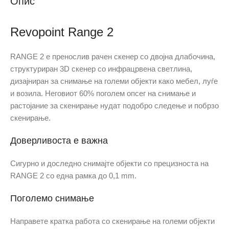
Опис
Revopoint Range 2
RANGE 2 е пренослив рачен скенер со двојна длабочина,
структуриран 3D скенер со инфрацрвена светлина,
дизајниран за снимање на големи објекти како мебел, луѓе
и возила. Неговиот 60% поголем опсег на снимање и
растојание за скенирање нудат подобро следење и побрзо
скенирање.
Доверливоста е важна
Сигурно и доследно снимајте објекти со прецизноста на
RANGE 2 со една рамка до 0,1 mm.
Поголемо снимање
Направете кратка работа со скенирање на големи објекти