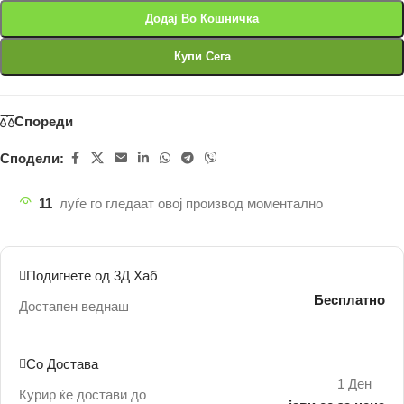
Додај Во Кошничка
Купи Сега
Спореди
Сподели:
11
луѓе го гледаат овој производ моментално
Подигнете од 3Д Хаб
Бесплатно
Достапен веднаш
Со Достава
1 Ден
Курир ќе достави до