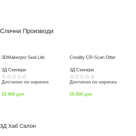
Слични Производи
3DMakerpro Seal Lite
Creality CR-Scan Otter
3Д Скенери
3Д Скенери
Достапно по нарачка
Достапно по нарачка
26.900
ден
56.800
ден
Додај Во Кошничка
Додај Во Кошничка
3Д Хаб Салон