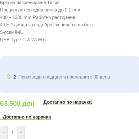
Брзина на скенирање 16 fps
Прецизност со една рамка до 0,1 mm
400 – 1300 mm Работно растојание
4 LED диоди за подобро скенирање во боја
9-оски IMU
USB Type-C & Wi-Fi 6
2
Производи продадени последните 30 дена
Достапно по нарачка
63.500
ден
Достапно по нарачка
-
+