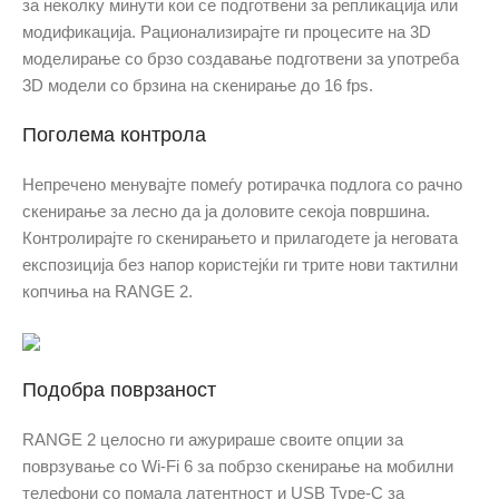
за неколку минути кои се подготвени за репликација или
модификација. Рационализирајте ги процесите на 3D
моделирање со брзо создавање подготвени за употреба
3D модели со брзина на скенирање до 16 fps.
Поголема контрола
Непречено менувајте помеѓу ротирачка подлога со рачно
скенирање за лесно да ја доловите секоја површина.
Контролирајте го скенирањето и прилагодете ја неговата
експозиција без напор користејќи ги трите нови тактилни
копчиња на RANGE 2.
Подобра поврзаност
RANGE 2 целосно ги ажурираше своите опции за
поврзување со Wi-Fi 6 за побрзо скенирање на мобилни
телефони со помала латентност и USB Type-C за