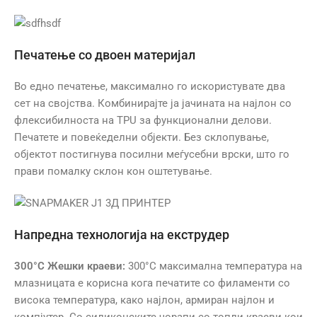
Печатење со двоен материјал
Во едно печатење, максимално го искористувате два
сет на својства. Комбинирајте ја јачината на најлон со
флексибилноста на TPU за функционални делови.
Печатете и повеќеделни објекти. Без склопување,
објектот постигнува посилни меѓусебни врски, што го
прави помалку склон кон оштетување.
Напредна технологија на екструдер
300°C Жешки краеви:
300°C максимална температура на
млазницата е корисна кога печатите со филаменти со
висока температура, како најлон, армиран најлон и