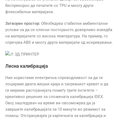
беспрекорно да печатите со TPU и многу други
флексибилни материјали.
Затворен простор:
Обезбедува стабилни амбиентални
услови за да се олесни постојаното доверливо изведба
на материјалите со висока температура. На пример, го
спречува ABS и многу други материјали од искривување.
Лесна калибрација
Ние користиме електрична спроводливост за да ги
лоцираме двата жешки краја и загреаниот кревет и да
ги мериме растојанијата помеѓу трите ентитети –
креативно решение за сложената калибрација IDEX.
Овој заштедувач на време ви овозможува да ја
завршите калибрацијата за 10 минути во режимот за
помош. Отстранувајќи ја картичката за калибрација и