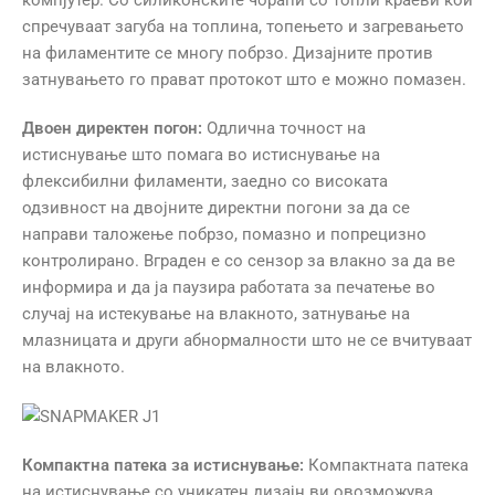
компјутер. Со силиконските чорапи со топли краеви кои
спречуваат загуба на топлина, топењето и загревањето
на филаментите се многу побрзо. Дизајните против
затнувањето го прават протокот што е можно помазен.
Двоен директен погон:
Одлична точност на
истиснување што помага во истиснување на
флексибилни филаменти, заедно со високата
одзивност на двојните директни погони за да се
направи таложење побрзо, помазно и попрецизно
контролирано. Вграден е со сензор за влакно за да ве
информира и да ја паузира работата за печатење во
случај на истекување на влакното, затнување на
млазницата и други абнормалности што не се вчитуваат
на влакното.
Компактна патека за истиснување:
Компактната патека
на истиснување со уникатен дизајн ви овозможува