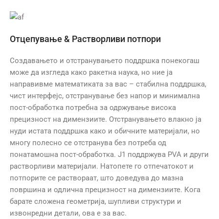
Отцепување & Растворливи потпори
Создавањето и отстранувањето поддршка понекогаш
може да изгледа како ракетна наука, но ние ја
направивме математиката за вас – стабилна поддршка,
чист интерфејс, отстранување без напор и минимална
пост-обработка потребна за одржување висока
прецизност на димензиите. Отстранувањето влакно ја
нуди истата поддршка како и обичните материјали, но
многу полесно се отстранува без потреба од
понатамошна пост-обработка. J1 поддржува PVA и други
растворливи материјали. Натопете го отпечатокот и
потпорите се раствораат, што доведува до мазна
површина и одлична прецизност на димензиите. Кога
барате сложена геометрија, шупливи структури и
извонредни детали, ова е за вас.