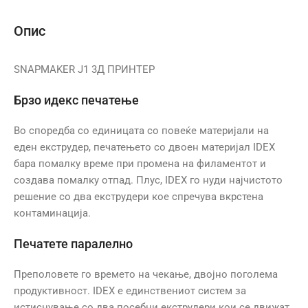
Опис
SNAPMAKER J1 3Д ПРИНТЕР
Брзо идекс печатење
Во споредба со единицата со повеќе материјали на
еден екструдер, печатењето со двоен материјал IDEX
бара помалку време при промена на филаментот и
создава помалку отпад. Плус, IDEX го нуди најчистото
решение со два екструдери кое спречува вкрстена
контаминација.
Печатете паралелно
Преполовете го времето на чекање, двојно поголема
продуктивност. IDEX е единствениот систем за
истиснување со два посебни екструдери кои се движат