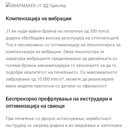
Компензација на вибрации
J1 ви нуди врвна брзина на печатење од 350 mm/s
додека обезбедува висока резолуција на отпечатоците.
Тоа е овозможено со оптимизација на технологијата за
компензација на вибрации. Оваа технологија ги
намалува вибрациите предизвикани од движењата со
голема брзина, минимизирајќи го ѕвонењето за да го
подобри квалитетот на печатењето. Со максималното
забрзување од 10.000 mm/s², можете да реализирате
мали модели преполни со детали со ефикасност.
Беспрекорно префрлување на екструдери и
оптимизација на свиоци
При печатење со двојно истиснување, неработниот
екструдер се загрева додека е во мирување и започнува