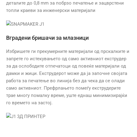
деталите до 0,8 mm за побрзо печатење и зацврстени
топли краеви за инженерски материјали
Вградени бришачи за млазници
Избришете ги прекумерните материјали од прскалките и
запрете го истекувањето од само активниот екструдер
за да ослободите отпечатоци од повеќе материјали од
дамки и жици. Екструдерот може да ја започне својата
работа за печатење во линија без да чека да се олади
само активниот. Префрлањето помеѓу екструдерите
трае многу помалку време, уште еднаш минимизирајќи
го времето на застој.
SNAPMAKER J1 3Д ПРИНТЕР