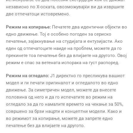
независно по X-оската, овозможувајќи ви да извршите
две отпечатоци истовремено.
Режим на копирање:
Печатете два идентични објекти во
едно движење. Тој е особено погоден за сериско
печатење, зајакнување на студијата и ентузијасти. Ако
еден од отпечатоците наиде на проблем, можете да го
прекинете тоа печатење без да влијаете на другото. Овој
режим е спас за ветената испорака на густ распоред.
Режим на огледало:
J1 директно го пресликува вашиот
модел и ги печати оригиналот и огледалото во едно
движење. За симетричен модел, можете да внесете
половина од него и да го испечатите во режим на
огледало за да го намалите времето на чекање за 50%,
совршено за брзи нацрти и концептни модели. Како и
во режимот за копирање, можете да запрете едно
печатење без да влијаете на другото.