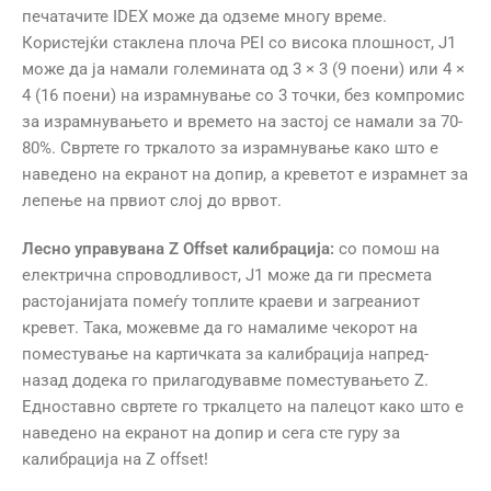
печатачите IDEX може да одземе многу време.
Користејќи стаклена плоча PEI со висока плошност, J1
може да ја намали големината од 3 × 3 (9 поени) или 4 ×
4 (16 поени) на израмнување со 3 точки, без компромис
за израмнувањето и времето на застој се намали за 70-
80%. Свртете го тркалото за израмнување како што е
наведено на екранот на допир, а креветот е израмнет за
лепење на првиот слој до врвот.
Лесно управувана Z Offset калибрација:
со помош на
електрична спроводливост, J1 може да ги пресмета
растојанијата помеѓу топлите краеви и загреаниот
кревет. Така, можевме да го намалиме чекорот на
поместување на картичката за калибрација напред-
назад додека го прилагодувавме поместувањето Z.
Едноставно свртете го тркалцето на палецот како што е
наведено на екранот на допир и сега сте гуру за
калибрација на Z offset!