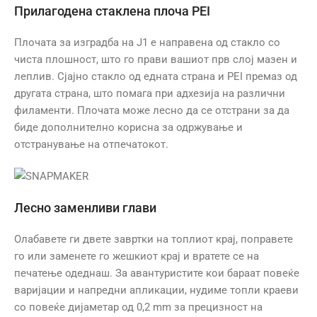
Прилагодена стаклена плоча PEI
Плочата за изградба на J1 е направена од стакло со
чиста плошност, што го прави вашиот прв слој мазен и
леплив. Сјајно стакло од едната страна и PEI премаз од
другата страна, што помага при адхезија на различни
филаменти. Плочата може лесно да се отстрани за да
биде дополнително корисна за одржување и
отстранување на отпечатокот.
Лесно заменливи глави
Олабавете ги двете завртки на топлиот крај, поправете
го или заменете го жешкиот крај и вратете се на
печатење одеднаш. За авантуристите кои бараат повеќе
варијации и напредни апликации, нудиме топли краеви
со повеќе дијаметар од 0,2 mm за прецизност на