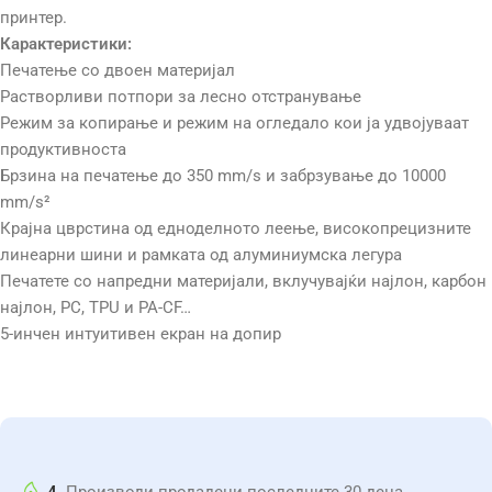
принтер.
Карактеристики:
Печатење со двоен материјал
Растворливи потпори за лесно отстранување
Режим за копирање и режим на огледало кои ја удвојуваат
продуктивноста
Брзина на печатење до 350 mm/s и забрзување до 10000
mm/s²
Крајна цврстина од едноделното леење, високопрецизните
линеарни шини и рамката од алуминиумска легура
Печатете со напредни материјали, вклучувајќи најлон, карбон
најлон, PC, TPU и PA-CF…
5-инчен интуитивен екран на допир
SNAPMAKER J1 3Д Принтер