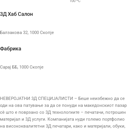
100 ºC
ДИЈАМЕТАР НА
3Д Хаб Салон
БРЕНДОВИ
Bambu Lab
МЛАЗНИЦА
Балзакова 32, 1000 Скопје
ПРИНТ ВОЛУМЕН
ТЕМП. НА МЛАЗНИЦАТА
Фабрика
180 x 180 x 180 mm
БРЗИНА НА ПРИНТ
КАМЕРА
Да
Сарај ББ, 1000 Скопје
БРЕНДОВИ
Anycubic
КОНЕКЦИЈА
Wi-Fi
ПРИНТ ВОЛУМЕН
ЗАТВОРЕН
НЕВЕРОЈАТНИ 3Д СПЕЦИЈАЛИСТИ – Беше неизбежно да се
Не
223mm x 126mm x 230mm
оди на ова патување за да се понуди на македонскиот пазар
сè што е поврзано со 3Д технологиите – печатачи, потрошен
EXTRUDER TYPE
КАМЕРА
Не
материјал и 3Д услуги. Компанијата нуди големо портфолио
на висококвалитетни 3Д печатари, како и материјали, обуки,