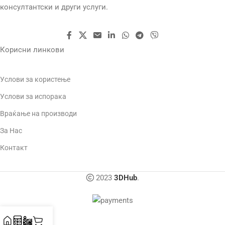
Direct drive
консултантски и други услуги.
КОНЕКЦИЈА
Wi-Fi
ДИЈАМЕТАР НА
ЗАТВОРЕН
МЛАЗНИЦА
Да
Корисни линкови
1.75 mm
ТЕХНОЛОГИЈА
SLA
Услови за користење
ТЕМП. НА МЛАЗНИЦАТА
Услови за испорака
Враќање на производи
300 ℃
За Нас
Контакт
БРЗИНА НА ПРИНТ
500 mm/s
2023
3DHub
.
ТЕХНОЛОГИЈА
FDM