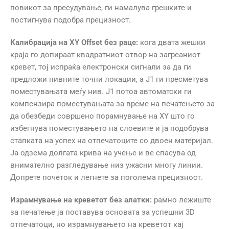
повикот за пресудување, ги намалува грешките и
постигнува подобра прецизност.
Калибрација на XY Offset без раце:
кога двата жешки
краја го допираат квадратниот отвор на загреаниот
кревет, тој испраќа електронски сигнали за да ги
предложи нивните точни локации, а J1 ги пресметува
поместувањата меѓу нив. J1 потоа автоматски ги
компензира поместувањата за време на печатењето за
да обезбеди совршено порамнување на XY што го
избегнува поместувањето на слоевите и ја подобрува
стапката на успех на отпечатоците со двоен материјал.
Ја одзема долгата крива на учење и ве спасува од
внимателно разгледување низ ужасни многу линии.
Допрете почеток и легнете за поголема прецизност.
Израмнување на креветот без алатки:
рамно лежиште
за печатење ја поставува основата за успешни 3D
отпечатоци, но израмнувањето на креветот кај