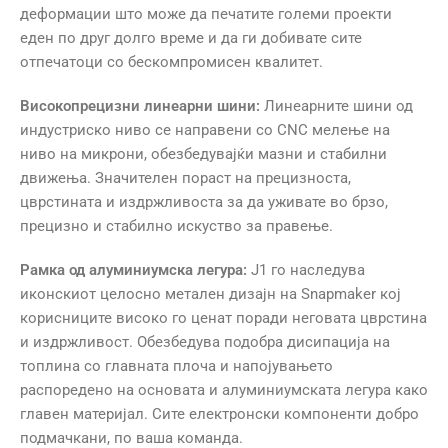
деформации што може да печатите големи проекти
еден по друг долго време и да ги добивате сите
отпечатоци со бескомпромисен квалитет.
Високопрецизни линеарни шини:
Линеарните шини од
индустриско ниво се направени со CNC мелење на
ниво на микрони, обезбедувајќи мазни и стабилни
движења. Значителен пораст на прецизноста,
цврстината и издржливоста за да уживате во брзо,
прецизно и стабилно искуство за правење.
Рамка од алуминиумска легура:
J1 го наследува
иконскиот целосно метален дизајн на Snapmaker кој
корисниците високо го ценат поради неговата цврстина
и издржливост. Обезбедува подобра дисипација на
топлина со главната плоча и напојувањето
распоредено на основата и алуминиумската легура како
главен материјал. Сите електронски компоненти добро
подмачкани, по ваша команда.