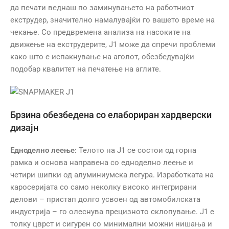
да печати веднаш по заминувањето на работниот
екструдер, значително намалувајќи го вашето време на
чекање. Со предвремена анализа на насоките на
движење на екструдерите, J1 може да спречи проблеми
како што е испакнување на аголот, обезбедувајќи
подобар квалитет на печатење на аглите.
Брзина обезбедена со елабориран хардверски
дизајн
Едноделно леење:
Телото на J1 се состои од горна
рамка и основа направена со едноделно леење и
четири шипки од алуминиумска легура. Изработката на
каросеријата со само неколку високо интегрирани
делови – пристап долго усвоен од автомобилската
индустрија – го олеснува прецизното склопување. J1 е
толку цврст и сигурен со минимални можни нишања и