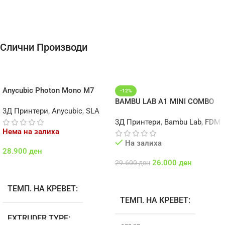
Слични Производи
Anycubic Photon Mono M7
-12%
BAMBU LAB A1 MINI COMBO
3Д Принтери
,
Anycubic
,
SLA
3Д Принтери
,
Bambu Lab
,
FDM
Нема на залиха
На залиха
28.900
ден
26.000
ден
29.600
ден
Повеќе
Додај Во Кошничка
ТЕМП. НА КРЕВЕТ
ТЕМП. НА КРЕВЕТ
EXTRUDER TYPE