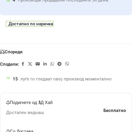
4
Производи продадени последните 30 дена
Достапно по нарачка
Спореди
Сподели:
15
луѓе го гледаат овој производ моментално
Подигнете од 3Д Хаб
Бесплатно
Достапен веднаш
Со Достава