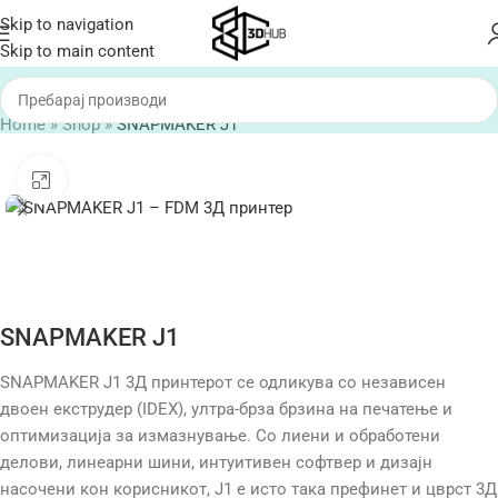
Skip to navigation
Skip to main content
Home
»
Shop
»
SNAPMAKER J1
Click to enlarge
SNAPMAKER J1
SNAPMAKER J1 3Д принтерот се одликува со независен
двоен екструдер (IDEX), ултра-брза брзина на печатење и
оптимизација за измазнување. Со лиени и обработени
делови, линеарни шини, интуитивен софтвер и дизајн
насочени кон корисникот, J1 е исто така префинет и цврст 3Д