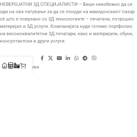
НЕВЕРОЈАТНИ 3Д СПЕЦИЈАЛИСТИ – Беше неизбежно да се
оди на ова патување за да се понуди на македонскиот пазар
сè што е поврзано со 3Д технологиите – печатачи, потрошен
материјал и 3Д услуги. Компанијата нуди големо портфолио
на висококвалитетни 3Д печатари, како и материјали, обуки,
консултантски и други услуги.
Корисни линкови
Услови за користење
Услови за испорака
Враќање на производи
За Нас
Контакт