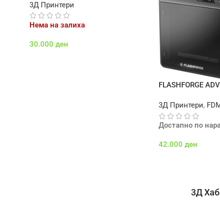
3Д Принтери
Нема на залиха
30.000
ден
Повеќе
FLASHFORGE AD
PRO
3Д Принтери
,
FD
Достапно по нар
42.000
ден
Додај Во Кошничк
3Д Хаб