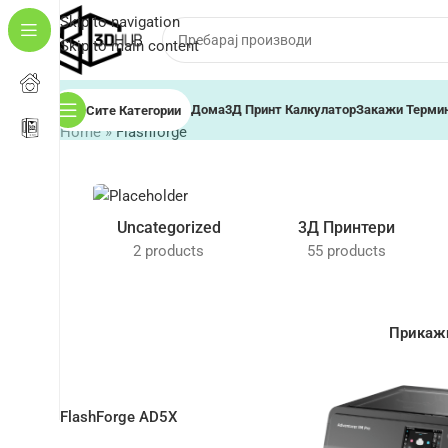
Skip to navigation
Skip to main content
Дома
3Д Принт Калкулатор
Закажи Терми
Сите Категории
Home
»
Flashforge
Uncategorized
3Д Принтери
2 products
55 products
Прика
FlashForge AD5X