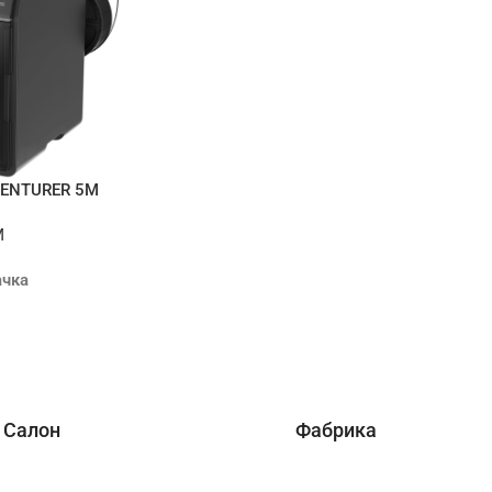
VENTURER 5M
M
ачка
а
 Салон
Фабрика