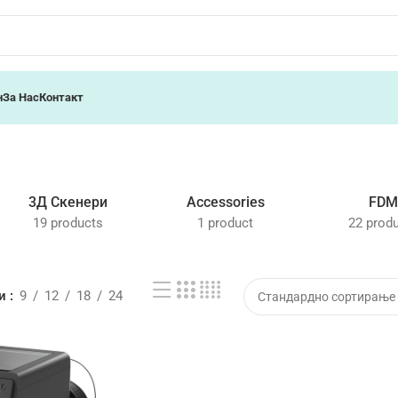
н
За Нас
Контакт
3Д Скенери
Accessories
FD
19 products
1 product
22 prod
жи
9
12
18
24