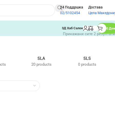
24 Поддршка
Достава
02/5102454
Цела Македони
3Д Хаб Салон
0
Ден
Прикажани сите 2 резултати
M
SLA
SLS
ucts
20 products
0 products