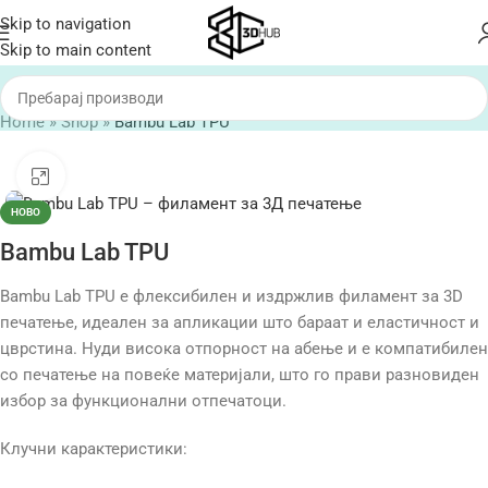
Skip to navigation
Skip to main content
Home
»
Shop
»
Bambu Lab TPU
Click to enlarge
НОВО
Bambu Lab TPU
Bambu Lab TPU е флексибилен и издржлив филамент за 3D
печатење, идеален за апликации што бараат и еластичност и
цврстина. Нуди висока отпорност на абење и е компатибилен
со печатење на повеќе материјали, што го прави разновиден
избор за функционални отпечатоци.
Клучни карактеристики: