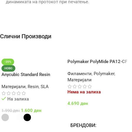
динамиката на протокот при печатење.
Слични Производи
Polymaker PolyMide PA12-CF
-20%
НОВО
Филаменти
,
Polymaker
,
Anycubic Standard Resin
Материјали
Материјали
,
Resin
,
SLA
Нема на залиха
На залиха
4.690
ден
1.600
ден
1.990
ден
Повеќе
БРЕНДОВИ
Select Options