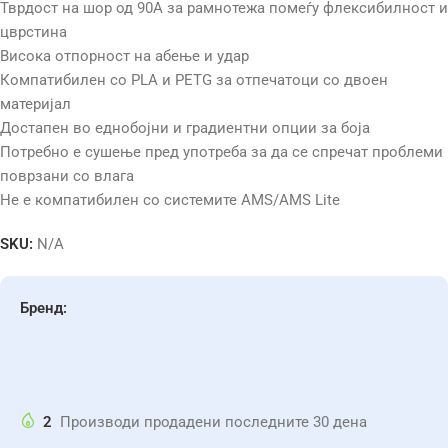
Тврдост на шор од 90A за рамнотежа помеѓу флексибилност и
цврстина
Висока отпорност на абење и удар
Компатибилен со PLA и PETG за отпечатоци со двоен
материјал
Достапен во еднобојни и градиентни опции за боја
Потребно е сушење пред употреба за да се спречат проблеми
поврзани со влага
Не е компатибилен со системите AMS/AMS Lite
SKU:
N/A
Бренд:
2
Производи продадени последните 30 дена