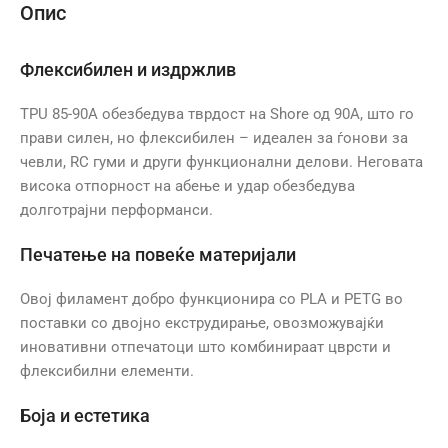
Опис
Флексибилен и издржлив
TPU 85-90A обезбедува тврдост на Shore од 90A, што го
прави силен, но флексибилен – идеален за ѓонови за
чевли, RC гуми и други функционални делови. Неговата
висока отпорност на абење и удар обезбедува
долготрајни перформанси.
Печатење на повеќе материјали
Овој филамент добро функционира со PLA и PETG во
поставки со двојно екструдирање, овозможувајќи
иновативни отпечатоци што комбинираат цврсти и
флексибилни елементи.
Боја и естетика