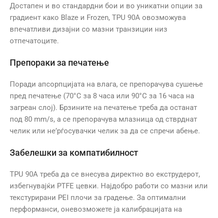
Достапен и во стандардни бои и во уникатни опции за
градиент како Blaze и Frozen, TPU 90A овозможува
впечатливи дизајни со мазни транзиции низ
отпечатоците.
Препораки за печатење
Поради апсорпцијата на влага, се препорачува сушење
пред печатење (70°C за 8 часа или 90°C за 16 часа на
загреан слој). Брзините на печатење треба да останат
под 80 mm/s, а се препорачува млазница од стврднат
челик или не’рѓосувачки челик за да се спречи абење.
Забелешки за компатибилност
TPU 90A треба да се внесува директно во екструдерот,
избегнувајќи PTFE цевки. Најдобро работи со мазни или
текстурирани PEI плочи за градење. За оптимални
перформанси, оневозможете ја калибрацијата на