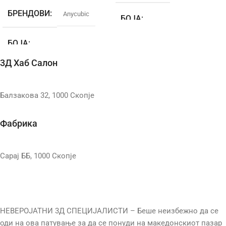
БРЕНДОВИ
Anycubic
БОЈА
БОЈА
ДИЈАМЕТАР
3Д Хаб Салон
Gray
,
Бела
,
Транспарентна
,
МАТЕРИЈАЛ
Црна
Балзакова 32, 1000 Скопје
ТЕХНОЛОГИЈА
SLA
ТЕМП. НА ПРИНТ
Фабрика
ТЕЖИНА
1000ml
ТЕМП. НА КРЕВЕТ
Сарај ББ, 1000 Скопје
ТЕХНОЛОГИЈА
ТЕЖИНА
НЕВЕРОЈАТНИ 3Д СПЕЦИЈАЛИСТИ – Беше неизбежно да се
оди на ова патување за да се понуди на македонскиот пазар