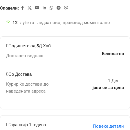
Сподели:
12
луѓе го гледаат овој производ моментално
Подигнете од 3Д Хаб
Бесплатно
Достапен веднаш
Со Достава
1 Ден
Курир ќе достави до
јави се за цена
наведената адреса
Гаранција 1 година
Повеќе детали