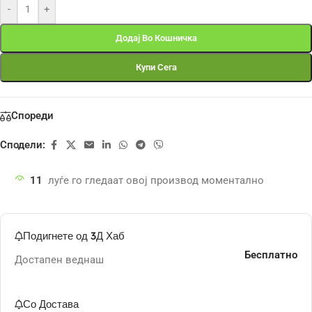
-
+
Додај Во Кошничка
Купи Сега
Спореди
Сподели:
11
луѓе го гледаат овој производ моментално
Подигнете од 3Д Хаб
Бесплатно
Достапен веднаш
Со Достава