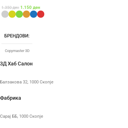
1.150
ден
1.350
ден
Select Options
БРЕНДОВИ
Copymaster 3D
3Д Хаб Салон
БОЈА
Gray
,
Бела
,
Жолта
,
Зелена
,
Балзакова 32, 1000 Скопје
Портокалова
,
Сина
,
Црвена
,
Црна
Фабрика
ДИЈАМЕТАР
1.75mm
Сарај ББ, 1000 Скопје
МАТЕРИЈАЛ
PETG