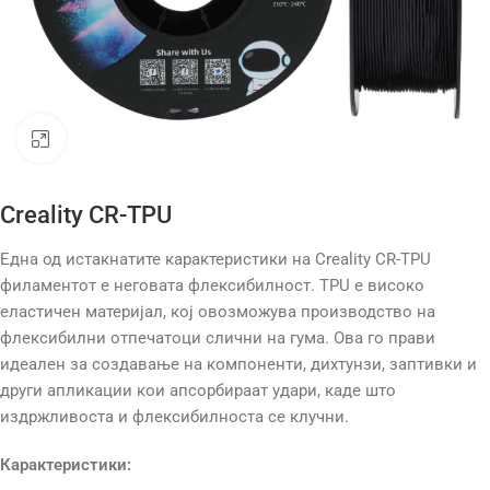
Click to enlarge
Creality CR-TPU
Една од истакнатите карактеристики на Creality CR-TPU
филаментот е неговата флексибилност. TPU е високо
еластичен материјал, кој овозможува производство на
флексибилни отпечатоци слични на гума. Ова го прави
идеален за создавање на компоненти, дихтунзи, заптивки и
други апликации кои апсорбираат удари, каде што
издржливоста и флексибилноста се клучни.
Карактеристики: