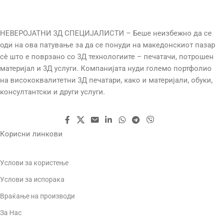
ТЕМП. НА ПРИНТ
НЕВЕРОЈАТНИ 3Д СПЕЦИЈАЛИСТИ – Беше неизбежно да се
оди на ова патување за да се понуди на македонскиот пазар
210-240°C
сè што е поврзано со 3Д технологиите – печатачи, потрошен
материјал и 3Д услуги. Компанијата нуди големо портфолио
ТЕМП. НА КРЕВЕТ
на висококвалитетни 3Д печатари, како и материјали, обуки,
консултантски и други услуги.
80-100°C
ТЕХНОЛОГИЈА
FDM
Корисни линкови
ТЕЖИНА
1000g
Услови за користење
Услови за испорака
Враќање на производи
За Нас