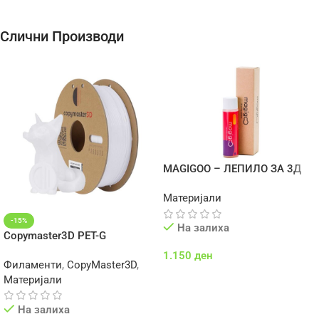
Слични Производи
MAGIGOO – ЛЕПИЛО ЗА 3Д
ПЕЧАТЕЊЕ
Материјали
-15%
На залиха
Copymaster3D PET-G
1.150
ден
Филаменти
,
CopyMaster3D
,
Додај Во Кошничка
Материјали
На залиха